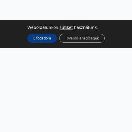
Weboldalunkon
sütiket
használunk.
Elfogadom
További lehetőségek
KÖZÖSSÉGI MÉDIA
Facebook
LinkedIn
Instagram
Podcast