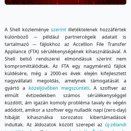
A Shell közleménye
szerint
illetéktelenek hozzáfértek
különböző ─ például partnercégeik adatait is
tartalmazó ─ fájlokhoz az Accellion File Transfer
Appliance (FTA) sérülékenységének kihasználásával. A
Shell belső rendszerei elmondásuk szerint nem
kompromittálódtak. Az FTA egy nagyméretű fájlok
küldésére, még a 2000-es évek elején kifejlesztett
nagyvállalati megoldás, amelynek támogatását a
gyártó a
közeljövőben megszünteti
. A szoftver az
elmúlt évtizedekben számos sérülékenységgel
küzdött, ám igazán komoly probléma tavaly év végén
adódott, amikor a szoftver egy nulladik napi (zero-day)
hibáját kihasználva sorozatos kibertámadások
indultak. Az áldozatok között szerepel az
új-zélandi