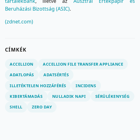
tartalékbank
, illetve az
Ausztrál Értékpapír és
Beruházási Bizottság (ASIC)
.
(zdnet.com)
CÍMKÉK
ACCELLION
ACCELLION FILE TRANSFER APPLIANCE
ADATLOPÁS
ADATSÉRTÉS
ILLETÉKTELEN HOZZÁFÉRÉS
INCIDENS
KIBERTÁMADÁS
NULLADIK NAPI
SÉRÜLÉKENYSÉG
SHELL
ZERO DAY