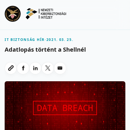
Ugrás a fő tartalomra
Menu
IT BIZTONSÁG HÍR
-
2021. 03. 25.
Adatlopás történt a Shellnél
Megosztas Facebookon
Megosztas LinkedInen
Megosztas X-en
Megosztas emailben
Link masolasa