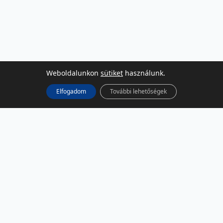
Weboldalunkon
sütiket
használunk.
Elfogadom
További lehetőségek
KÖZÖSSÉGI MÉDIA
Facebook
LinkedIn
Instagram