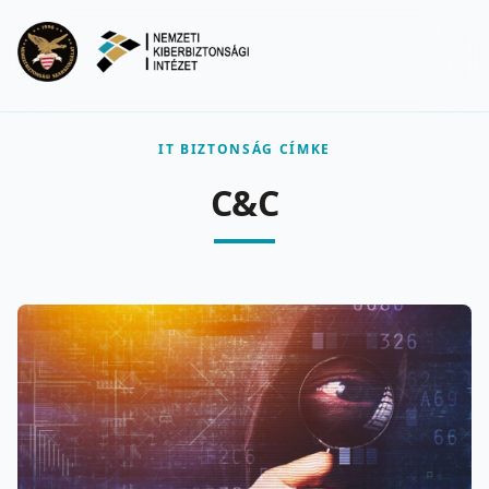
Ugrás a fő tartalomra
Menu
IT BIZTONSÁG CÍMKE
C&C