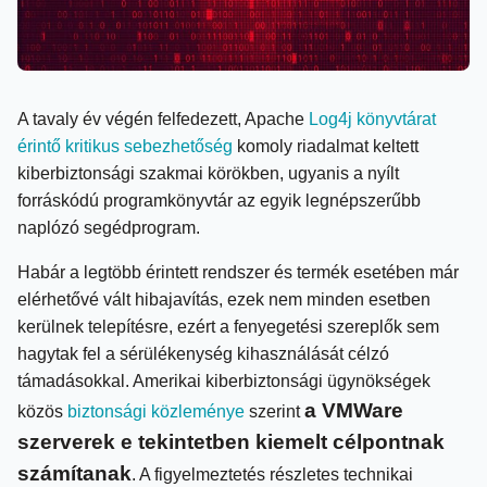
A tavaly év végén felfedezett, Apache
Log4j könyvtárat
érintő kritikus sebezhetőség
komoly riadalmat keltett
kiberbiztonsági szakmai körökben, ugyanis a nyílt
forráskódú programkönyvtár az egyik legnépszerűbb
naplózó segédprogram.
Habár a legtöbb érintett rendszer és termék esetében már
elérhetővé vált hibajavítás, ezek nem minden esetben
kerülnek telepítésre, ezért a fenyegetési szereplők sem
hagytak fel a sérülékenység kihasználását célzó
támadásokkal. Amerikai kiberbiztonsági ügynökségek
a VMWare
közös
biztonsági közleménye
szerint
szerverek
e tekintetben
kiemelt célpontnak
számítanak
.
A figyelmeztetés részletes technikai