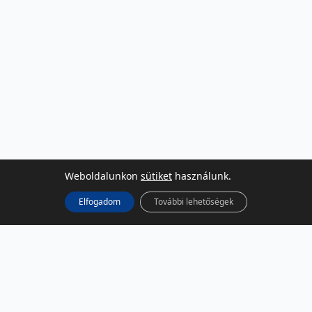
Weboldalunkon
sütiket
használunk.
Elfogadom
További lehetőségek
KÖZÖSSÉGI MÉDIA
Facebook