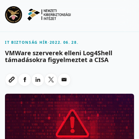
Ugrás a fő tartalomra
Menu
IT BIZTONSÁG HÍR
-
2022. 06. 28.
VMWare szerverek elleni Log4Shell
támadásokra figyelmeztet a CISA
Megosztas Facebookon
Megosztas LinkedInen
Megosztas X-en
Megosztas emailben
Link masolasa