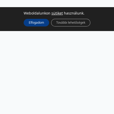
Weboldalunkon
sütiket
használunk.
Elfogadom
További lehetőségek
KÖZÖSSÉGI MÉDIA
Facebook
LinkedIn
Instagram
Podcast
RSS