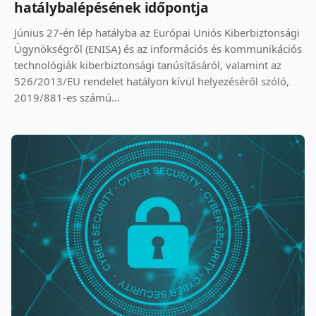
hatálybalépésének időpontja
Június 27-én lép hatályba az Európai Uniós Kiberbiztonsági
Ügynökségről (ENISA) és az információs és kommunikációs
technológiák kiberbiztonsági tanúsításáról, valamint az
526/2013/EU rendelet hatályon kívül helyezéséről szóló,
2019/881-es számú...