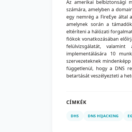
Az amerikai belbiztonsági m
számára, amelyben a domain a
egy nemrég a FireEye által a
amelynek során a támadók D
eltéríteni a hálózati forgalma
fiókok vonatkozásában előírj
felülvizsgálatát, valami
implementálására 10 munka
szervezeteknek mindenképp fe
függetlenül, hogy a DNS re
betartását veszélyezteti a het
CÍMKÉK
DHS
DNS HIJACKING
E