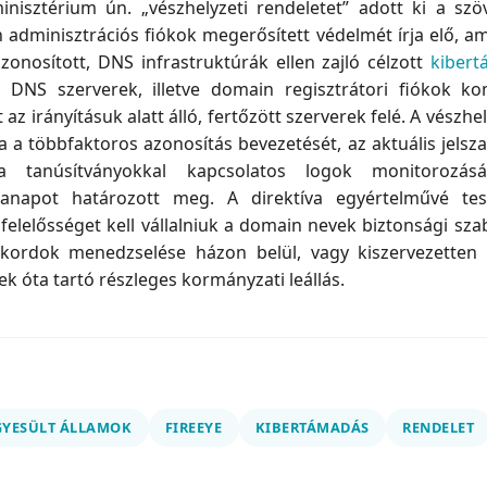
inisztérium ún. „vészhelyzeti rendeletet” adott ki a sz
dminisztrációs fiókok megerősített védelmét írja elő, am
zonosított, DNS infrastruktúrák ellen zajló célzott
kibert
NS szerverek, illetve domain regisztrátori fiókok ko
t az irányításuk alatt álló, fertőzött szerverek felé. A vészh
a a többfaktoros azonosítás bevezetését, az aktuális jelsz
nt a tanúsítványokkal kapcsolatos logok monitorozás
napot határozott meg. A direktíva egyértelművé tesz
lelősséget kell vállalniuk a domain nevek biztonsági szab
kordok menedzselése házon belül, vagy kiszervezetten t
ek óta tartó részleges kormányzati leállás.
GYESÜLT ÁLLAMOK
FIREEYE
KIBERTÁMADÁS
RENDELET