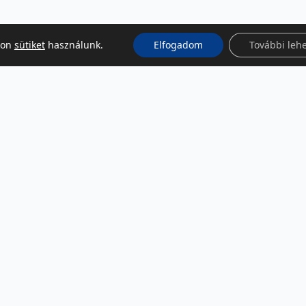
kon
sütiket
használunk.
Elfogadom
További leh
KÖZÖSSÉGI MÉDIA
Facebook
LinkedIn
Instagram
Podcast
RSS