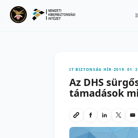
Ugrás a fő tartalomra
IT BIZTONSÁG HÍR
-
2019. 01. 2
Az DHS sürgős 
támadások mi
Megosztas Faceboo
Megosztas Li
Megoszt
Me
Link masolasa