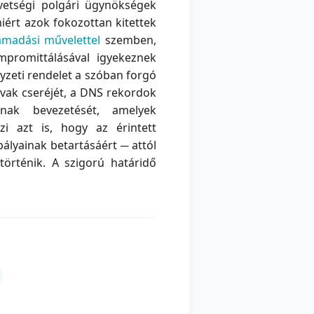
övetségi polgári ügynökségek
iért azok fokozottan kitettek
ámadási művelettel
szemben,
mpromittálásával igyekeznek
elyzeti rendelet a szóban forgó
avak cseréjét, a DNS rekordok
ának bevezetését, amelyek
i azt is, hogy az érintett
ályainak betartásáért ─ attól
örténik. A szigorú határidő