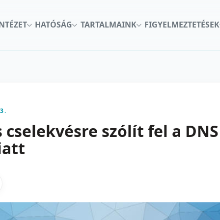
INTÉZET
HATÓSÁG
TARTALMAINK
FIGYELMEZTETÉSEK
3.
cselekvésre szólít fel a DNS
att
kon
nkedInen
as X-en
gosztas emailben