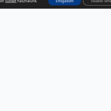
kon
sütiket
használunk.
Elfogadom
További leh
KÖZÖSSÉGI MÉDIA
Facebook
LinkedIn
Instagram
Podcast
RSS