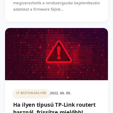
megszerezhetik a rendszergazdai bejelentkezési
adatokat a firmware fájlok...
2022. 06. 09.
IT BIZTONSÁG HÍR
Ha ilyen típusú TP-Link routert
használ, frissítse mielőbb!