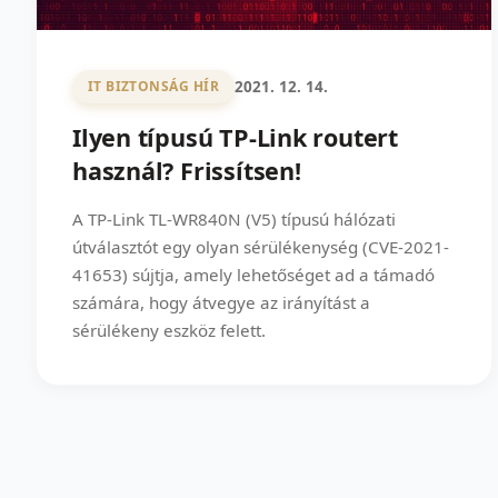
2021. 12. 14.
IT BIZTONSÁG HÍR
Ilyen típusú TP-Link routert
használ? Frissítsen!
A TP-Link TL-WR840N (V5) típusú hálózati
útválasztót egy olyan sérülékenység (CVE-2021-
41653) sújtja, amely lehetőséget ad a támadó
számára, hogy átvegye az irányítást a
sérülékeny eszköz felett.