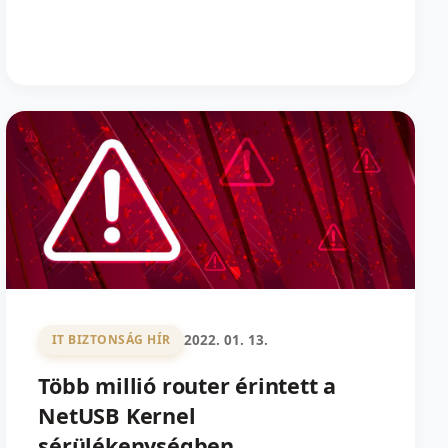
2022. 01. 13.
IT BIZTONSÁG HÍR
Több millió router érintett a
NetUSB Kernel
sérülékenységben