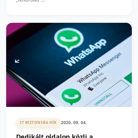
2020. 09. 04.
IT BIZTONSÁG HÍR
Dedikált oldalon közli a