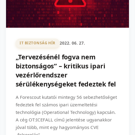
2022. 06. 27.
IT BIZTONSÁG HÍR
„Tervezésénél fogva nem
biztonságos” – kritikus ipari
vezérlőrendszer
sérülékenységeket fedeztek fel
A Forescout kutatói mintegy 56 sebezhetőséget
fedeztek fel számos ipari üzemeltetési
technológia (Operational Technology) kapcsán.
A cég OT:ICEFALL című jelentése ugyanakkor
jóval több, mint egy hagyományos CVE
„felsorolás”....