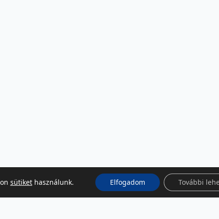
kon
sütiket
használunk.
Elfogadom
További leh