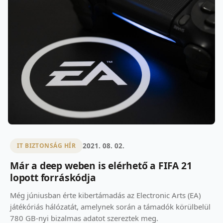
2021. 08. 02.
IT BIZTONSÁG HÍR
Már a deep weben is elérhető a FIFA 21
lopott forráskódja
Még júniusban érte kibertámadás az Electronic Arts (EA)
játékóriás hálózatát, amelynek során a támadók körülbelül
780 GB-nyi bizalmas adatot szereztek meg.