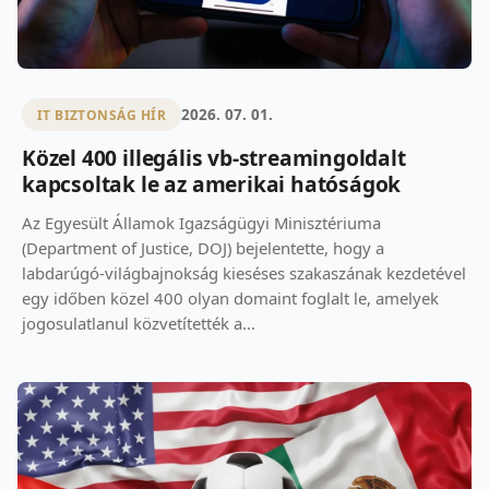
2026. 07. 01.
IT BIZTONSÁG HÍR
Közel 400 illegális vb-streamingoldalt
kapcsoltak le az amerikai hatóságok
Az Egyesült Államok Igazságügyi Minisztériuma
(Department of Justice, DOJ) bejelentette, hogy a
labdarúgó-világbajnokság kieséses szakaszának kezdetével
egy időben közel 400 olyan domaint foglalt le, amelyek
jogosulatlanul közvetítették a...