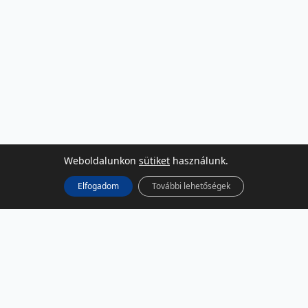
Weboldalunkon
sütiket
használunk.
Elfogadom
További lehetőségek
KÖZÖSSÉGI MÉDIA
Facebook