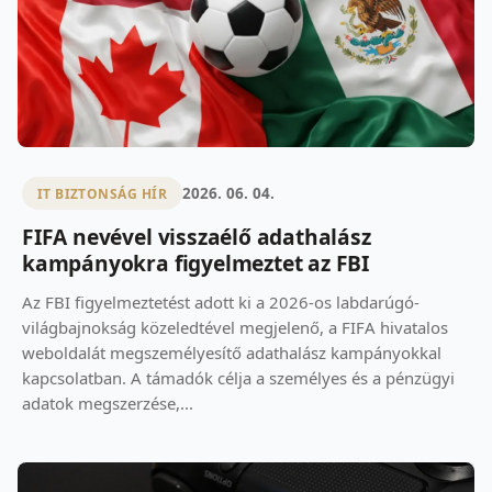
2026. 06. 04.
IT BIZTONSÁG HÍR
FIFA nevével visszaélő adathalász
kampányokra figyelmeztet az FBI
Az FBI figyelmeztetést adott ki a 2026-os labdarúgó-
világbajnokság közeledtével megjelenő, a FIFA hivatalos
weboldalát megszemélyesítő adathalász kampányokkal
kapcsolatban. A támadók célja a személyes és a pénzügyi
adatok megszerzése,...