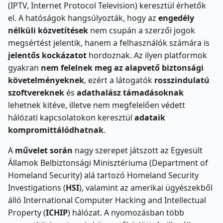
(IPTV, Internet Protocol Television) keresztül érhetők
el. A hatóságok hangsúlyozták, hogy az
engedély
nélküli közvetítések
nem csupán a szerzői jogok
megsértést jelentik, hanem a felhasználók számára is
jelentős kockázatot
hordoznak. Az ilyen platformok
gyakran
nem felelnek meg az alapvető biztonsági
követelményeknek
, ezért a látogatók
rosszindulatú
szoftvereknek
és
adathalász támadásoknak
lehetnek kitéve, illetve nem megfelelően védett
hálózati kapcsolatokon keresztül
adataik
kompromittálódhatnak
.
A
művelet során
nagy szerepet játszott az Egyesült
Államok Belbiztonsági Minisztériuma (Department of
Homeland Security) alá tartozó Homeland Security
Investigations (
HSI
), valamint az amerikai ügyészekből
álló International Computer Hacking and Intellectual
Property (
ICHIP
) hálózat. A nyomozásban több