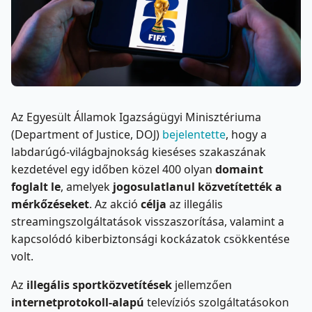
Az Egyesült Államok Igazságügyi Minisztériuma
(Department of Justice, DOJ)
bejelentette
, hogy a
labdarúgó-világbajnokság kieséses szakaszának
kezdetével egy időben közel 400 olyan
domaint
foglalt le
, amelyek
jogosulatlanul közvetítették a
mérkőzéseket
. Az akció
célja
az illegális
streamingszolgáltatások visszaszorítása, valamint a
kapcsolódó kiberbiztonsági kockázatok csökkentése
volt.
Az
illegális sportközvetítések
jellemzően
internetprotokoll-alapú
televíziós szolgáltatásokon