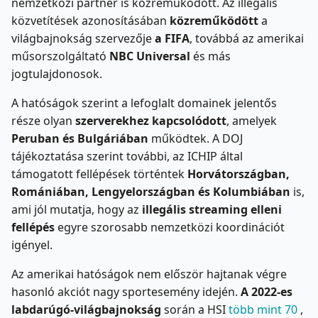
nemzetközi partner is közreműködött. Az illegális
közvetítések azonosításában
közreműködött
a
világbajnokság szervezője
a FIFA
, továbbá az amerikai
műsorszolgáltató
NBC Universal
és más
jogtulajdonosok.
A hatóságok szerint a lefoglalt domainek jelentős
része olyan
szerverekhez kapcsolódott
, amelyek
Peruban és Bulgáriában
működtek. A DOJ
tájékoztatása szerint további, az ICHIP által
támogatott fellépések történtek
Horvátországban,
Romániában, Lengyelországban és Kolumbiában
is,
ami jól mutatja, hogy az
illegális streaming elleni
fellépés
egyre szorosabb nemzetközi koordinációt
igényel.
Az amerikai hatóságok nem először hajtanak végre
hasonló akciót nagy sportesemény idején.
A 2022-es
labdarúgó-világbajnokság
során a HSI
több mint 70
,