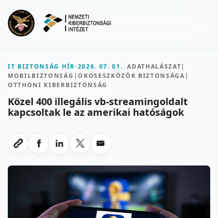
Ugrás a fő tartalomra
Menu
IT BIZTONSÁG HÍR
-
2026. 07. 01.
ADATHALÁSZAT
|
MOBILBIZTONSÁG
|
OKOSESZKÖZÖK BIZTONSÁGA
|
OTTHONI KIBERBIZTONSÁG
Közel 400 illegális vb-streamingoldalt
kapcsoltak le az amerikai hatóságok
Megosztas Facebookon
Megosztas LinkedInen
Megosztas X-en
Megosztas emailben
Link masolasa