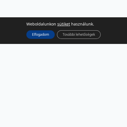
Weboldalunkon
sütiket
használunk.
Elfogadom
További lehetőségek
KÖZÖSSÉGI MÉDIA
Facebook
LinkedIn
Instagram
Podcast