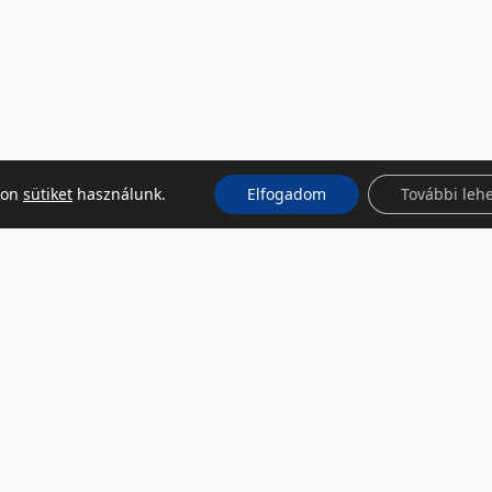
kon
sütiket
használunk.
Elfogadom
További leh
KÖZÖSSÉGI MÉDIA
Facebook
LinkedIn
Instagram