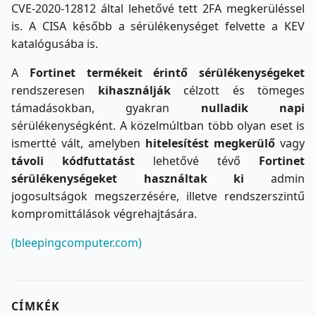
CVE-2020-12812 által lehetővé tett 2FA megkerüléssel
is. A CISA később a sérülékenységet felvette a KEV
katalógusába is.
A
Fortinet termékeit érintő sérülékenységeket
rendszeresen
kihasználják
célzott és tömeges
támadásokban, gyakran
nulladik napi
sérülékenységként. A közelmúltban több olyan eset is
ismertté vált, amelyben
hitelesítést megkerülő
vagy
távoli kódfuttatást
lehetővé tévő
Fortinet
sérülékenységeket használtak ki
admin
jogosultságok megszerzésére, illetve rendszerszintű
kompromittálások végrehajtására.
(bleepingcomputer.com)
CÍMKÉK