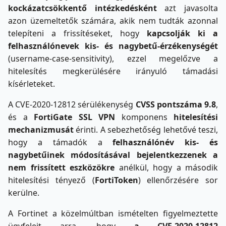
kockázatcsökkentő intézkedésként
azt javasolta
azon üzemeltetők számára, akik nem tudták azonnal
telepíteni a frissítéseket, hogy
kapcsolják ki a
felhasználónevek kis- és nagybetű-érzékenységét
(username-case-sensitivity), ezzel megelőzve a
hitelesítés megkerülésére irányuló támadási
kísérleteket.
A CVE-2020-12812 sérülékenység
CVSS pontszáma 9.8
,
és a
FortiGate SSL VPN
komponens
hitelesítési
mechanizmusát
érinti. A sebezhetőség lehetővé teszi,
hogy a támadók a
felhasználónév kis- és
nagybetűinek módosításával bejelentkezzenek a
nem frissített eszközökre
anélkül, hogy a második
hitelesítési tényező (
FortiToken
) ellenőrzésére sor
kerülne.
A Fortinet a közelmúltban ismételten figyelmeztette