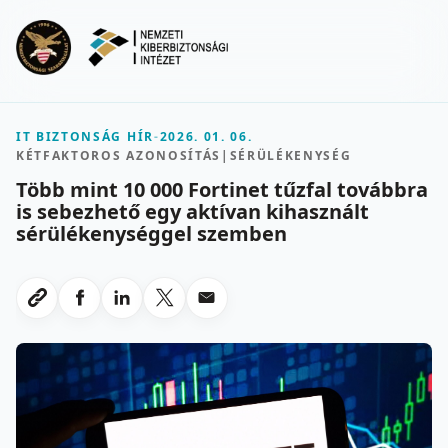
Ugrás a fő tartalomra
Menu
IT BIZTONSÁG HÍR
-
2026. 01. 06.
KÉTFAKTOROS AZONOSÍTÁS
|
SÉRÜLÉKENYSÉG
Több mint 10 000 Fortinet tűzfal továbbra
is sebezhető egy aktívan kihasznált
sérülékenységgel szemben
Megosztas Facebookon
Megosztas LinkedInen
Megosztas X-en
Megosztas emailben
Link masolasa