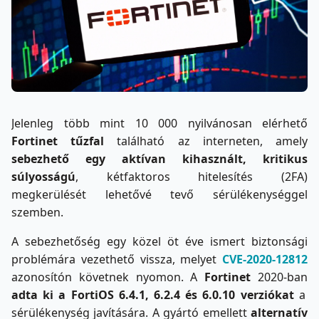
Jelenleg több mint 10 000 nyilvánosan elérhető
Fortinet tűzfal
található az interneten, amely
sebezhető egy aktívan kihasznált, kritikus
súlyosságú
, kétfaktoros hitelesítés (2FA)
megkerülését lehetővé tevő sérülékenységgel
szemben.
A sebezhetőség egy közel öt éve ismert biztonsági
problémára vezethető vissza, melyet
CVE-2020-12812
azonosítón követnek nyomon. A
Fortinet
2020-ban
adta ki a FortiOS 6.4.1, 6.2.4 és 6.0.10 verziókat
a
sérülékenység javítására. A gyártó emellett
alternatív