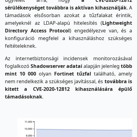
ügyfeleit arra, hogy
a CVE-2020-12812
sérülékenységet továbbra is aktívan kihasználják
. A
támadások elsősorban azokat a tűzfalakat érintik,
amelyeknél az LDAP-alapú hitelesítés (
Lightweight
Directory Access Protocol
) engedélyezve van, és a
konfiguráció megfelel a kihasználáshoz szükséges
feltételeknek.
Az internetbiztonsági incidensek monitorozásával
foglalkozó
Shadowserver
adatai
alapján jelenleg
több
mint 10 000
olyan
Fortinet tűzfal
található, amely
nem rendelkezik a szükséges javítással, és
továbbra is
kitett a CVE-2020-12812 kihasználására épülő
támadásoknak
.