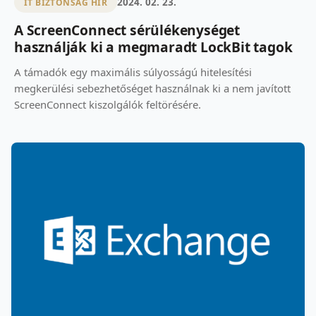
2024. 02. 23.
IT BIZTONSÁG HÍR
A ScreenConnect sérülékenységet
használják ki a megmaradt LockBit tagok
A támadók egy maximális súlyosságú hitelesítési
megkerülési sebezhetőséget használnak ki a nem javított
ScreenConnect kiszolgálók feltörésére.