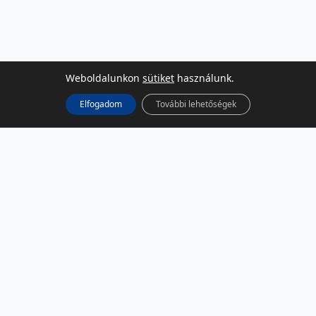
Weboldalunkon
sütiket
használunk.
Elfogadom
További lehetőségek
KÖZÖSSÉGI MÉDIA
Facebook
LinkedIn
Instagram