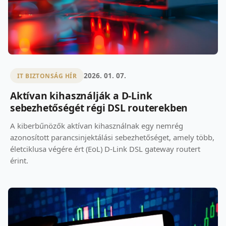
2026. 01. 07.
IT BIZTONSÁG HÍR
Aktívan kihasználják a D-Link
sebezhetőségét régi DSL routerekben
A kiberbűnözők aktívan kihasználnak egy nemrég
azonosított parancsinjektálási sebezhetőséget, amely több,
életciklusa végére ért (EoL) D-Link DSL gateway routert
érint.