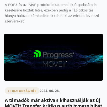
A POP3 és az IMAP protokollokat emailek fogadására és
kezelésére hozták létre, ezekben pedig a TLS titkosítás
hiánya hálózati kémkedésnek teheti ki az érintett levelező
szervereket.
2024. 06. 28.
IT BIZTONSÁG HÍR
A támadók már aktívan kihasználják az új
MOVEit Transfer kritikus auth bypass hibát