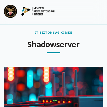
Ugrás a fő tartalomra
Menu
IT BIZTONSÁG CÍMKE
Shadowserver