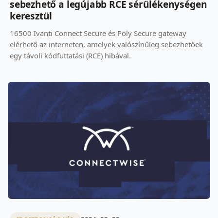
sebezhető a legújabb RCE sérülékenységen
keresztül
16500 Ivanti Connect Secure és Poly Secure gateway
elérhető az interneten, amelyek valószínűleg sebezhetőek
egy távoli kódfuttatási (RCE) hibával.