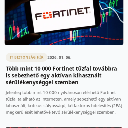
2026. 01. 06.
IT BIZTONSÁG HÍR
Több mint 10 000 Fortinet tűzfal továbbra
is sebezhető egy aktívan kihasznált
sérülékenységgel szemben
Jelenleg több mint 10 000 nyilvánosan elérhető Fortinet
tűzfal található az interneten, amely sebezhető egy aktívan
kihasznált, kritikus súlyosságú, kétfaktoros hitelesítés (2FA)
megkerülését lehetővé tevő sérülékenységgel szemben.