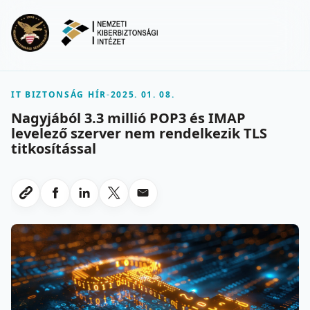
Ugrás a fő tartalomra
Menu
IT BIZTONSÁG HÍR
-
2025. 01. 08.
Nagyjából 3.3 millió POP3 és IMAP
levelező szerver nem rendelkezik TLS
titkosítással
Megosztas Facebookon
Megosztas LinkedInen
Megosztas X-en
Megosztas emailben
Link masolasa