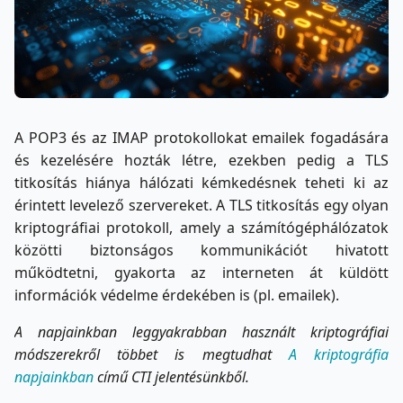
A POP3 és az IMAP protokollokat emailek fogadására
és kezelésére hozták létre, ezekben pedig a TLS
titkosítás hiánya hálózati kémkedésnek teheti ki az
érintett levelező szervereket. A TLS titkosítás egy olyan
kriptográfiai protokoll, amely a számítógéphálózatok
közötti biztonságos kommunikációt hivatott
működtetni, gyakorta az interneten át küldött
információk védelme érdekében is (pl. emailek).
A napjainkban leggyakrabban használt kriptográfiai
módszerekről többet is megtudhat
A kriptográfia
napjainkban
című CTI jelentésünkből.