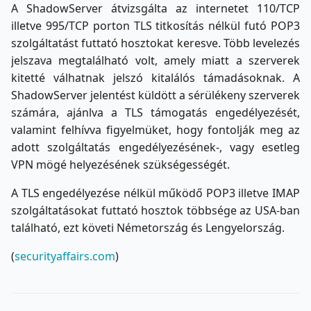
A ShadowServer átvizsgálta az internetet 110/TCP
illetve 995/TCP porton TLS titkosítás nélkül futó POP3
szolgáltatást futtató hosztokat keresve. Több levelezés
jelszava megtalálható volt, amely miatt a szerverek
kitetté válhatnak jelszó kitalálós támadásoknak. A
ShadowServer jelentést küldött a sérülékeny szerverek
számára, ajánlva a TLS támogatás engedélyezését,
valamint felhívva figyelmüket, hogy fontolják meg az
adott szolgáltatás engedélyezésének-, vagy esetleg
VPN mögé helyezésének szükségességét.
A TLS engedélyezése nélkül működő POP3 illetve IMAP
szolgáltatásokat futtató hosztok többsége az USA-ban
található, ezt követi Németország és Lengyelország.
(
securityaffairs.com
)