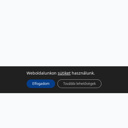
Weboldalunkon
sütiket
használunk.
Elfogadom
További lehetőségek
KÖZÖSSÉGI MÉDIA
Facebook