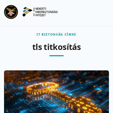
Ugrás a fő tartalomra
Menu
IT BIZTONSÁG CÍMKE
tls titkosítás