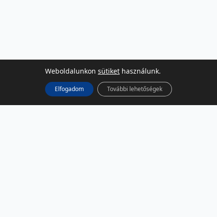
Weboldalunkon
sütiket
használunk.
Elfogadom
További lehetőségek
KÖZÖSSÉGI MÉDIA
Facebook
LinkedIn
Instagram