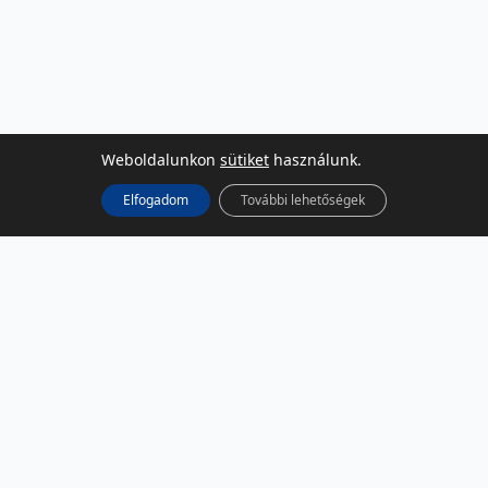
Weboldalunkon
sütiket
használunk.
Elfogadom
További lehetőségek
KÖZÖSSÉGI MÉDIA
Facebook
LinkedIn
Instagram