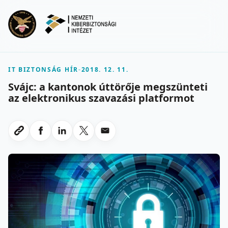
Ugrás a fő tartalomra
Menu
IT BIZTONSÁG HÍR
-
2018. 12. 11.
Svájc: a kantonok úttörője megszünteti
az elektronikus szavazási platformot
Megosztas Facebookon
Megosztas LinkedInen
Megosztas X-en
Megosztas emailben
Link masolasa