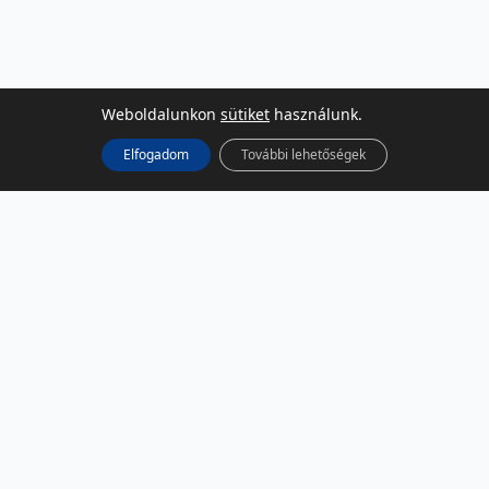
Weboldalunkon
sütiket
használunk.
Elfogadom
További lehetőségek
KÖZÖSSÉGI MÉDIA
Facebook
LinkedIn
Instagram