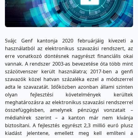
Svájc Genf kantonja 2020 februárjáig kivezeti a
használatból az elektronikus szavazási rendszert, az
erre vonatkozó döntésnek nagyrészt financiális okai
vannak. A rendszer 2003-as bevezetése óta több mint
százötvenszer került használatra; 2017-ben a genfi
szavazók közel hatvan százaléka ezzel a módszerrel
adta le szavazatát. Időközben azonban állami szinten
olyan fejlesztési követelmények kerültek
meghatározásra az elektronikus szavazási rendszerrel
összefüggésben, amelynek pénzügyi vonzatait –
médiahírek szerint – a kanton már nem kívánja
biztosítani. A fejlesztés egyrészt 2,3 millió euró plusz
kiadást jelentene, emellett meg kell említeni a