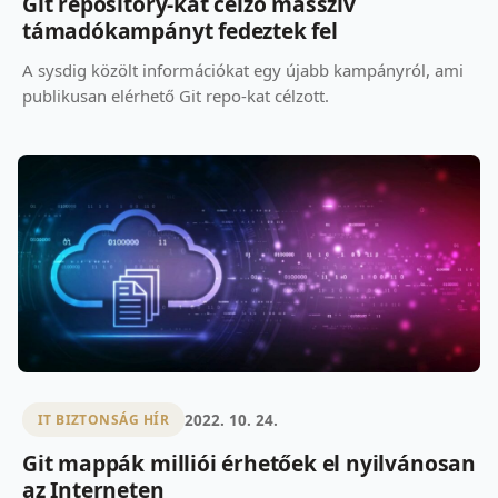
Git repository-kat célzó masszív
támadókampányt fedeztek fel
A sysdig közölt információkat egy újabb kampányról, ami
publikusan elérhető Git repo-kat célzott.
2022. 10. 24.
IT BIZTONSÁG HÍR
Git mappák milliói érhetőek el nyilvánosan
az Interneten