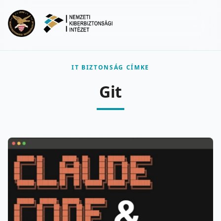
Ugrás a fő tartalomra
Menu
IT BIZTONSÁG CÍMKE
Git