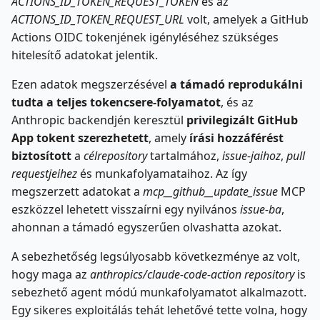
ACTIONS_ID_TOKEN_REQUEST_TOKEN
és az
ACTIONS_ID_TOKEN_REQUEST_URL
volt, amelyek a GitHub
Actions OIDC tokenjének igényléséhez szükséges
hitelesítő adatokat jelentik.
Ezen adatok megszerzésével
a támadó reprodukálni
tudta a teljes tokencsere-folyamatot
, és az
Anthropic backendjén keresztül
privilegizált GitHub
App tokent szerezhetett
, amely
írási hozzáférést
biztosított
a
célrepository
tartalmához,
issue-jaihoz
,
pull
requestjeihez
és munkafolyamataihoz. Az így
megszerzett adatokat a
mcp__github__update_issue
MCP
eszközzel lehetett visszaírni egy nyilvános
issue-ba
,
ahonnan a támadó egyszerűen olvashatta azokat.
A sebezhetőség legsúlyosabb következménye az volt,
hogy maga az
anthropics/claude-code-action repository
is
sebezhető agent módú munkafolyamatot alkalmazott.
Egy sikeres exploitálás tehát lehetővé tette volna, hogy