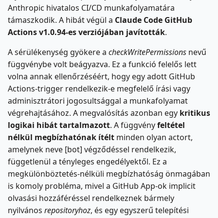
Anthropic hivatalos CI/CD munkafolyamatára
támaszkodik. A hibát végül a
Claude Code GitHub
Actions v1.0.94-es verziójában javították
.
A sérülékenység gyökere a
checkWritePermissions
nevű
függvénybe volt beágyazva. Ez a funkció felelős lett
volna annak ellenőrzéséért, hogy egy adott GitHub
Actions-trigger rendelkezik-e megfelelő írási vagy
adminisztrátori jogosultsággal a munkafolyamat
végrehajtásához. A megvalósítás azonban egy
kritikus
logikai hibát tartalmazott
. A függvény
feltétel
nélkül megbízhatónak ítélt
minden olyan actort,
amelynek neve [bot] végződéssel rendelkezik,
függetlenül a tényleges engedélyektől. Ez a
megkülönböztetés-nélküli megbízhatóság önmagában
is komoly probléma, mivel a GitHub App-ok implicit
olvasási hozzáféréssel rendelkeznek bármely
nyilvános
repositoryhoz
, és egy egyszerű telepítési