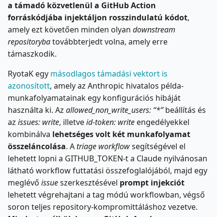
a támadó közvetlenül a GitHub Action
forráskódjába injektáljon rosszindulatú kódot
,
amely ezt követően minden olyan
downstream
repositoryba
továbbterjedt volna, amely erre
támaszkodik.
RyotaK egy
másodlagos támadási vektort is
azonosított
, amely az Anthropic hivatalos példa-
munkafolyamatainak egy konfigurációs hibáját
használta ki. Az
allowed_non_write_users: “*”
beállítás és
az
issues: write
, illetve
id-token: write
engedélyekkel
kombinálva
lehetséges volt két munkafolyamat
összeláncolása
. A
triage workflow
segítségével el
lehetett lopni a GITHUB_TOKEN-t a Claude nyilvánosan
látható workflow futtatási összefoglalójából, majd egy
meglévő
issue
szerkesztésével
prompt injekciót
lehetett végrehajtani a tag módú workflowban, végső
soron teljes repository-kompromittáláshoz vezetve.