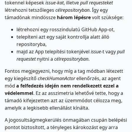
tokennel képesek
issue-kat
, illetve
pull requesteket
létrehozni tetszőleges
célrepositoryban
. Így egy
támadónak mindössze
három lépésre
volt szüksége:
létrehozni egy rosszindulatú GitHub App-ot,
telepíteni azt egy saját kontrollja alatt álló
repositoryba,
majd az App telepítési tokenjével
issue
-t vagy
pull
requestet
nyitni a
célrepositoryban
.
Fontos megjegyezni, hogy míg a tag módban létezett
egy kiegészítő
checkHumanActor
ellenőrzés, az agent
mód
a felfedezés idején nem rendelkezett ezzel a
védelemmel
. Ez az asszimetria lehetővé tette, hogy a
támadó kifejezetten azt az üzemmódot célozza meg,
amelyik a legkisebb ellenállást kínálta.
A jogosultságmegkerülés önmagában csupán belépési
pontot biztosított, a tényleges károkozást egy arra