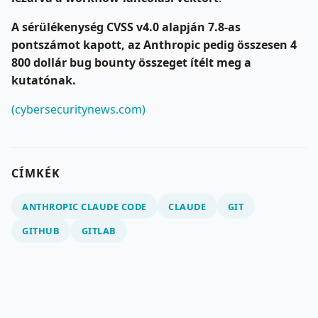
A sérülékenység CVSS v4.0 alapján 7.8-as
pontszámot kapott, az Anthropic pedig összesen 4
800 dollár bug bounty összeget ítélt meg a
kutatónak.
(cybersecuritynews.com)
CÍMKÉK
ANTHROPIC CLAUDE CODE
CLAUDE
GIT
GITHUB
GITLAB