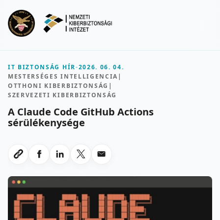
Ugrás a fő tartalomra
Menu
IT BIZTONSÁG HÍR
-
2026. 06. 04.
MESTERSÉGES INTELLIGENCIA
|
OTTHONI KIBERBIZTONSÁG
|
SZERVEZETI KIBERBIZTONSÁG
A Claude Code GitHub Actions
sérülékenysége
Megosztas Facebookon
Megosztas LinkedInen
Megosztas X-en
Megosztas emailben
Link masolasa