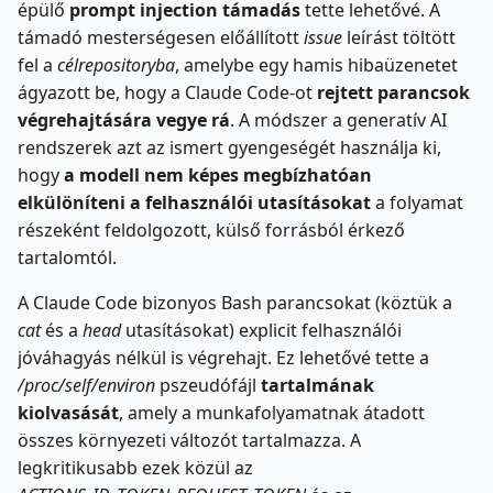
épülő
prompt injection támadás
tette lehetővé. A
támadó mesterségesen előállított
issue
leírást töltött
fel a
célrepositoryba
, amelybe egy hamis hibaüzenetet
ágyazott be, hogy a Claude Code-ot
rejtett parancsok
végrehajtására vegye rá
. A módszer a generatív AI
rendszerek azt az ismert gyengeségét használja ki,
hogy
a modell nem képes megbízhatóan
elkülöníteni a felhasználói utasításokat
a folyamat
részeként feldolgozott, külső forrásból érkező
tartalomtól.
A Claude Code bizonyos Bash parancsokat (köztük a
cat
és a
head
utasításokat) explicit felhasználói
jóváhagyás nélkül is végrehajt. Ez lehetővé tette a
/proc/self/environ
pszeudófájl
tartalmának
kiolvasását
, amely a munkafolyamatnak átadott
összes környezeti változót tartalmazza. A
legkritikusabb ezek közül az