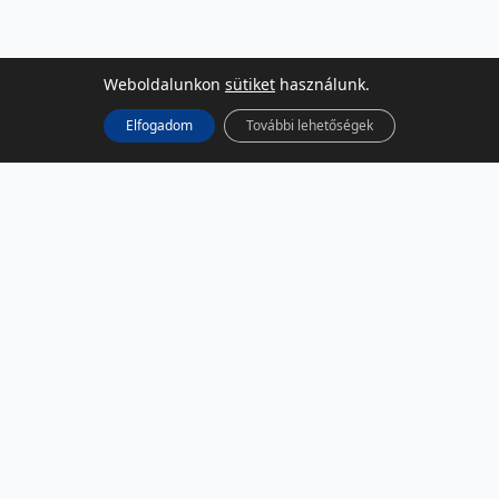
Weboldalunkon
sütiket
használunk.
Elfogadom
További lehetőségek
KÖZÖSSÉGI MÉDIA
Facebook
LinkedIn
Instagram
Podcast