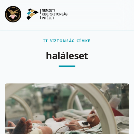
Ugrás a fő tartalomra
Menu
IT BIZTONSÁG CÍMKE
haláleset