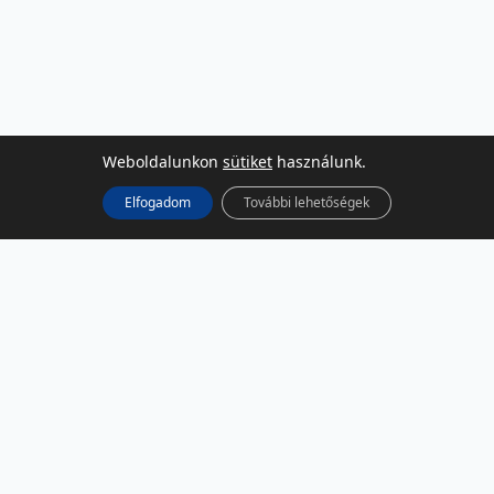
Weboldalunkon
sütiket
használunk.
Elfogadom
További lehetőségek
KÖZÖSSÉGI MÉDIA
Facebook
LinkedIn
Instagram