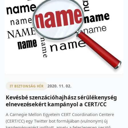
2020. 11. 02.
IT BIZTONSÁG HÍR
Kevésbé szenzációhajhász sérülékenység
elnevezésekért kampányol a CERT/CC
A Carnegie Mellon Egyetem CERT Coordination Centere
(CERT/CC) egy Twitter bot formájában (vulnonym) új
kezdeményezést indított, amely a feleslegesen ijesztő