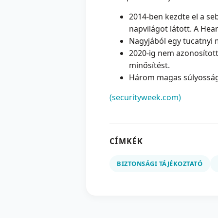
2014-ben kezdte el a se
napvilágot látott. A Hea
Nagyjából egy tucatnyi 
2020-ig nem azonosítot
minősítést.
Három magas súlyosságú
(securityweek.com)
CÍMKÉK
BIZTONSÁGI TÁJÉKOZTATÓ