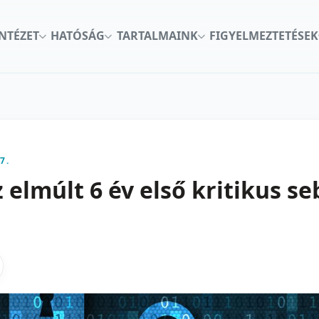
INTÉZET
HATÓSÁG
TARTALMAINK
FIGYELMEZTETÉSEK
7.
 elmúlt 6 év első kritikus s
kon
nkedInen
as X-en
gosztas emailben