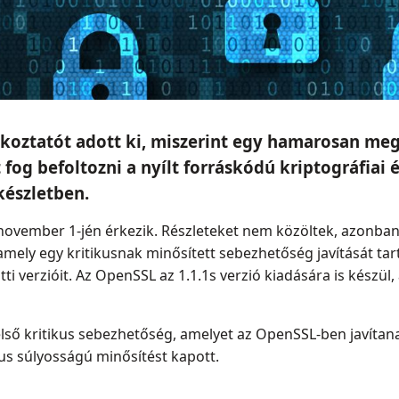
koztatót adott ki, miszerint egy hamarosan megj
fog befoltozni a nyílt forráskódú kriptográfiai 
észletben.
november 1-jén érkezik. Részleteket nem közöltek, azonban a
 amely egy kritikusnak minősített sebezhetőség javítását t
tti verzióit. Az OpenSSL az 1.1.1s verzió kiadására is készü
lső kritikus sebezhetőség, amelyet az OpenSSL-ben javítan
kus súlyosságú minősítést kapott.