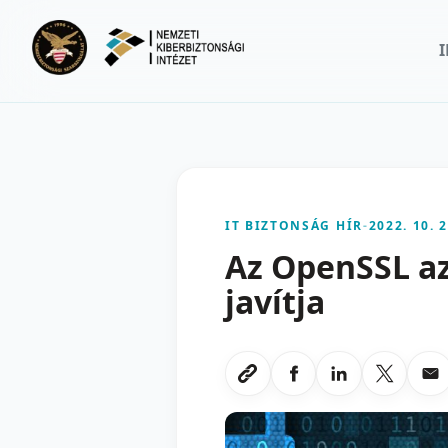
Ugrás a fő tartalomra
IT BIZTONSÁG HÍR
-
2022. 10. 2
Az OpenSSL az
javítja
Megosztas Faceboo
Megosztas Li
Megoszt
Me
Link masolasa