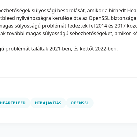
bezhetőségek súlyossági besorolását, amikor a hírhedt He
rtbleed nyilvánosságra kerülése óta az OpenSSL biztonsága 
magas súlyosságú problémát fedeztek fel 2014 és 2017 közö
tak további magas súlyosságú sebezhetőségeket, amikor két
 problémát találtak 2021-ben, és kettőt 2022-ben.
HEARTBLEED
HIBAJAVÍTÁS
OPENSSL