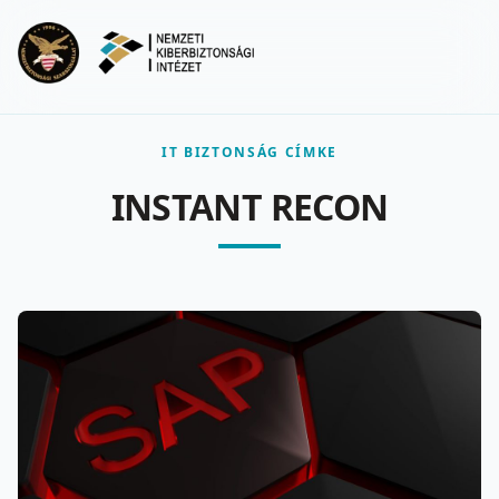
Ugrás a fő tartalomra
Menu
IT BIZTONSÁG CÍMKE
INSTANT RECON