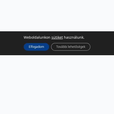
Weboldalunkon
sütiket
használunk.
Elfogadom
További lehetőségek
KÖZÖSSÉGI MÉDIA
Facebook
LinkedIn
Instagram