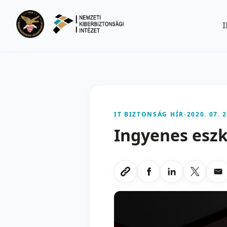
Ugrás a fő tartalomra
IT BIZTONSÁG HÍR
-
2020. 07. 2
Ingyenes esz
Megosztas Faceboo
Megosztas Li
Megoszt
Me
Link masolasa