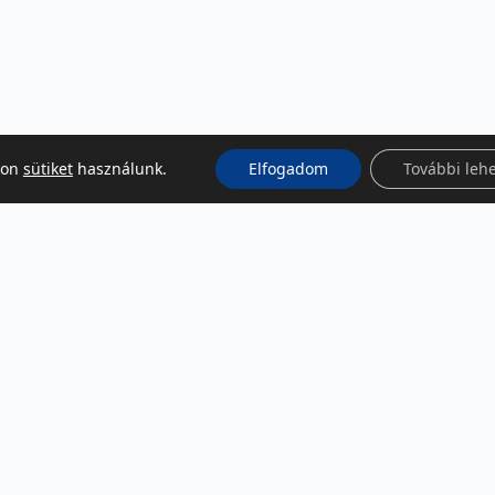
kon
sütiket
használunk.
Elfogadom
További leh
KÖZÖSSÉGI MÉDIA
Facebook
LinkedIn
Instagram