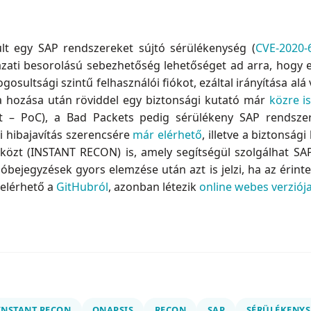
lt egy SAP rendszereket sújtó sérülékenység (
CVE-2020-
ázati besorolású sebezhetőség lehetőséget ad arra, hogy e
gosultsági szintű felhasználói fiókot, ezáltal irányítása al
 hozása után röviddel egy biztonsági kutató már
közre i
ept – PoC), a Bad Packets pedig sérülékeny SAP rendsz
ói hibajavítás szerencsére
már elérhető
, illetve a biztonság
közt (INSTANT RECON) is, amely segítségül szolgálhat SA
lóbejegyzések gyors elemzése után azt is jelzi, ha az érin
elérhető a
GitHubról
, azonban létezik
online webes verziój
INSTANT RECON
ONAPSIS
RECON
SAP
SÉRÜLÉKENYS