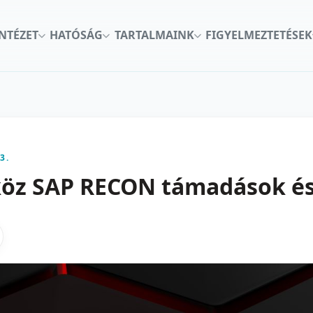
INTÉZET
HATÓSÁG
TARTALMAINK
FIGYELMEZTETÉSEK
3.
köz SAP RECON támadások és
kon
nkedInen
as X-en
gosztas emailben