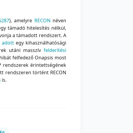
6287
), amelyre
RECON
néven
gy támadó hitelesítés nélkül,
á vonja a támadott rendszert. A
s adott
egy kihasználhatósági
erek utáni masszív
felderítési
i hibát felfedező Onapsis most
P rendszerek érintettségének
tett rendszeren történt RECON
a
is.
ÉG