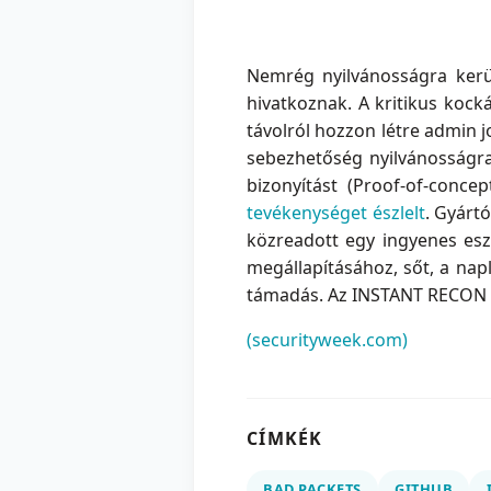
Nemrég nyilvánosságra kerü
hivatkoznak. A kritikus kock
távolról hozzon létre admin jo
sebezhetőség nyilvánosságra
bizonyítást (Proof-of-conc
tevékenységet észlelt
. Gyárt
közreadott egy ingyenes esz
megállapításához, sőt, a nap
támadás. Az INSTANT RECON 
(securityweek.com)
CÍMKÉK
BAD PACKETS
GITHUB