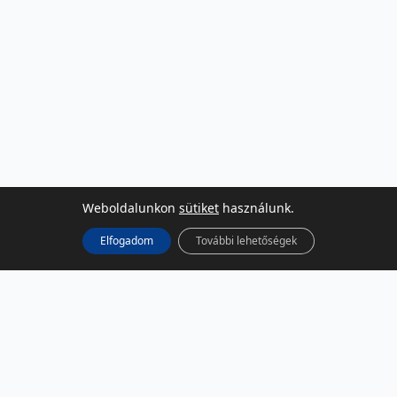
Weboldalunkon
sütiket
használunk.
Elfogadom
További lehetőségek
KÖZÖSSÉGI MÉDIA
Facebook