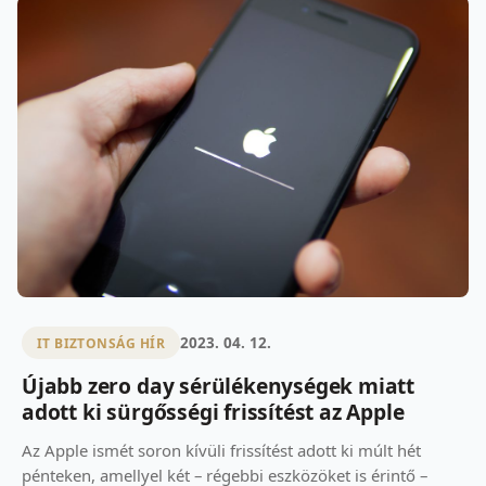
2023. 04. 12.
IT BIZTONSÁG HÍR
Újabb zero day sérülékenységek miatt
adott ki sürgősségi frissítést az Apple
Az Apple ismét soron kívüli frissítést adott ki múlt hét
pénteken, amellyel két – régebbi eszközöket is érintő –