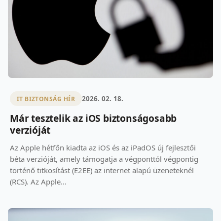
2026. 02. 18.
IT BIZTONSÁG HÍR
Már tesztelik az iOS biztonságosabb
verzióját
Az Apple hétfőn kiadta az iOS és az iPadOS új fejlesztői
béta verzióját, amely támogatja a végponttól végpontig
történő titkosítást (E2EE) az internet alapú üzeneteknél
(RCS). Az Apple...