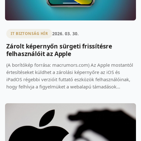
2026. 03. 30.
IT BIZTONSÁG HÍR
Zárolt képernyőn sürgeti frissítésre
felhasználóit az Apple
(A borítókép forrása: macrumors.com) Az Apple mostantól
értesítéseket küldhet a zárolási képernyőre az iOS és
iPadOS régebbi verzióit futtató eszközök felhasználóinak,
hogy felhívja a figyelmüket a webalapú támadások...