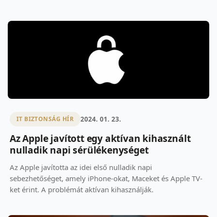
2024. 01. 23.
IT BIZTONSÁG HÍR
Az Apple javított egy aktívan kihasznált
nulladik napi sérülékenységet
Az Apple javította az idei első nulladik napi
sebezhetőséget, amely iPhone-okat, Maceket és Apple TV-
ket érint. A problémát aktívan kihasználják.