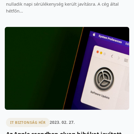
nulladik napi sérülékenység került javításra. A cég által
hétfőn...
2023. 02. 27.
IT BIZTONSÁG HÍR