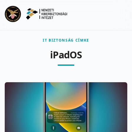
Ugrás a fő tartalomra
Menu
IT BIZTONSÁG CÍMKE
iPadOS