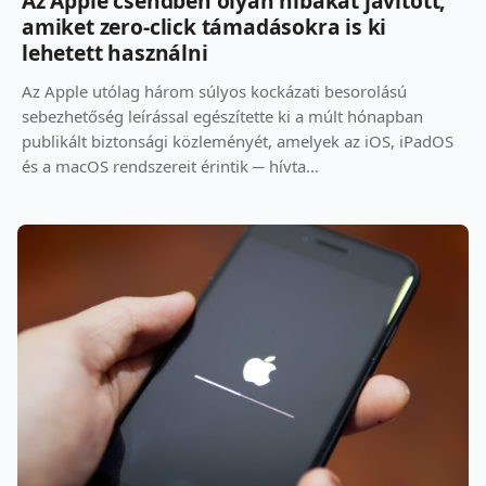
Az Apple csendben olyan hibákat javított,
amiket zero-click támadásokra is ki
lehetett használni
Az Apple utólag három súlyos kockázati besorolású
sebezhetőség leírással egészítette ki a múlt hónapban
publikált biztonsági közleményét, amelyek az iOS, iPadOS
és a macOS rendszereit érintik ─ hívta...