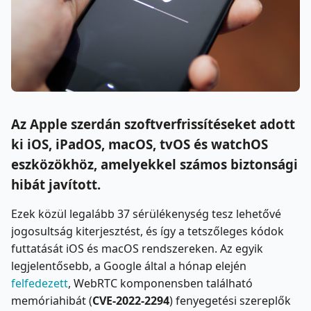
Az Apple szerdán szoftverfrissítéseket adott
ki iOS, iPadOS, macOS, tvOS és watchOS
eszközökhöz, amelyekkel számos biztonsági
hibát javított.
Ezek közül legalább 37 sérülékenység tesz lehetővé
jogosultság kiterjesztést, és így a tetszőleges kódok
futtatását iOS és macOS rendszereken. Az egyik
legjelentősebb, a Google által a hónap elején
felfedezett
, WebRTC komponensben található
memóriahibát (
CVE-2022-2294
) fenyegetési szereplők