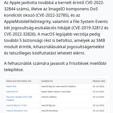
Az Apple javította továbbá a kernelt érintő CVE-2022-
32844 számú, illetve az ImageIO komponens DoS
kondíciót okozó (CVE-2022-32785), és az
AppleMobileFileIntegrity, valamint a File System Events
két jogosultság-eszkalációs hibáját (CVE-2019-32812 és
CVE-2022-32826). A macOS legújabb verziója pedig
további 5 biztonsági rést is befoltoz, amelyek az SMB
modult érintik, kihasználásukkal jogosultságemelést
és tetszőleges kódfuttatást lehetett elérni.
A felhasználók számára javasolt a frissítések mielőbbi
telepítése.