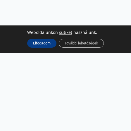
Weboldalunkon
sütiket
használunk.
Elfogadom
További lehetőségek
KÖZÖSSÉGI MÉDIA
Facebook
LinkedIn
Instagram