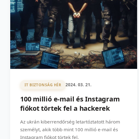
2024. 03. 21.
IT BIZTONSÁG HÍR
100 millió e-mail és Instagram
fiókot törtek fel a hackerek
Az ukrán kiberrendőrség letartóztatott három
személyt, akik több mint 100 millió e-mail és
Instagram fiókot törtek fel.