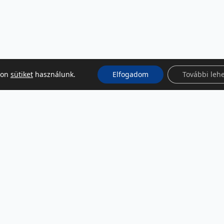
kon
sütiket
használunk.
Elfogadom
További leh
KÖZÖSSÉGI MÉDIA
Facebook
LinkedIn
Instagram