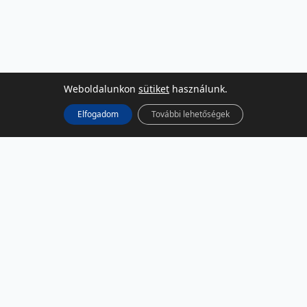
Weboldalunkon
sütiket
használunk.
Elfogadom
További lehetőségek
KÖZÖSSÉGI MÉDIA
Facebook
LinkedIn
Instagram