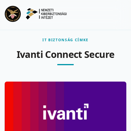
Ugrás a fő tartalomra
Menu
IT BIZTONSÁG CÍMKE
Ivanti Connect Secure