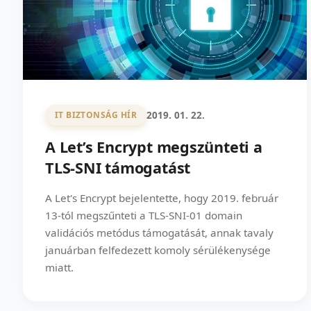
2019. 01. 22.
IT BIZTONSÁG HÍR
A Let’s Encrypt megszünteti a
TLS-SNI támogatást
A Let's Encrypt bejelentette, hogy 2019. február
13-tól megszűnteti a TLS-SNI-01 domain
validációs metódus támogatását, annak tavaly
januárban felfedezett komoly sérülékenysége
miatt.