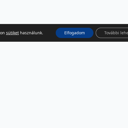
kon
sütiket
használunk.
Elfogadom
További leh
KÖZÖSSÉGI MÉDIA
Facebook
LinkedIn
Instagram
Podcast