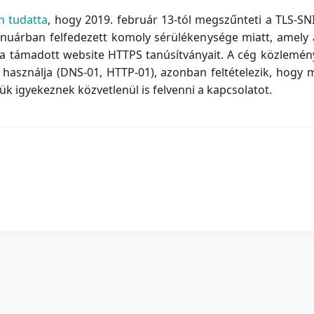
 tudatta
, hogy 2019. február 13-tól megszűnteti a TLS-SNI
anuárban felfedezett komoly sérülékenysége miatt, amel
 a támadott website HTTPS tanúsítványait. A cég közlemén
t használja (DNS-01, HTTP-01), azonban feltételezik, hogy
lük igyekeznek közvetlenül is felvenni a kapcsolatot.