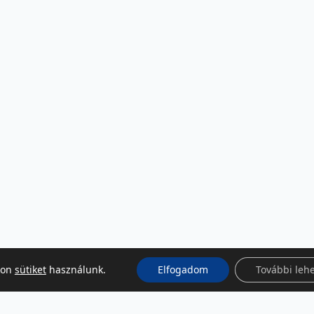
kon
sütiket
használunk.
Elfogadom
További leh