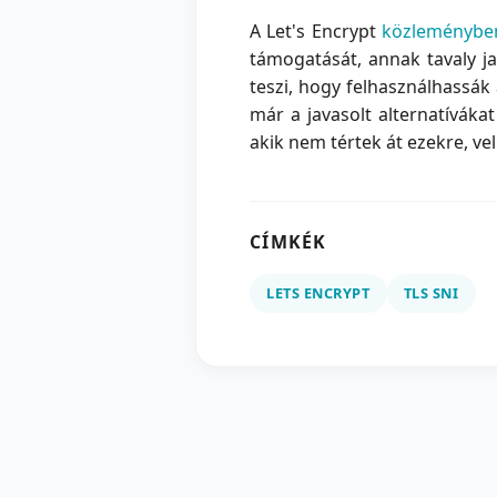
A Let's Encrypt
közleményben
támogatását, annak tavaly j
teszi, hogy felhasználhassák
már a javasolt alternatíváka
akik nem tértek át ezekre, ve
CÍMKÉK
LETS ENCRYPT
TLS SNI