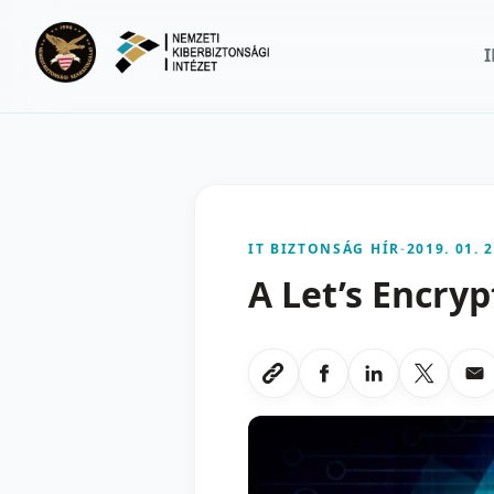
Ugrás a fő tartalomra
IT BIZTONSÁG HÍR
-
2019. 01. 2
A Let’s Encry
Megosztas Faceboo
Megosztas Li
Megoszt
Me
Link masolasa