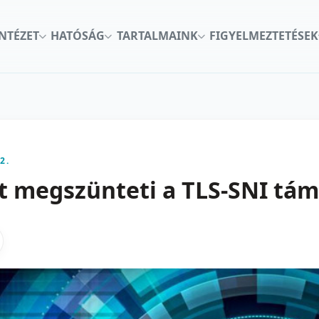
INTÉZET
HATÓSÁG
TARTALMAINK
FIGYELMEZTETÉSEK
2.
pt megszünteti a TLS-SNI tá
kon
nkedInen
as X-en
gosztas emailben