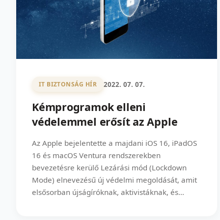
2022. 07. 07.
IT BIZTONSÁG HÍR
Kémprogramok elleni
védelemmel erősít az Apple
Az Apple bejelentette a majdani iOS 16, iPadOS
16 és macOS Ventura rendszerekben
bevezetésre kerülő Lezárási mód (Lockdown
Mode) elnevezésű új védelmi megoldását, amit
elsősorban újságíróknak, aktivistáknak, és...