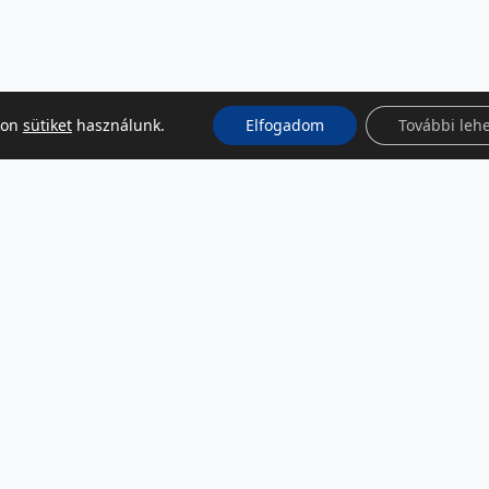
kon
sütiket
használunk.
Elfogadom
További leh
KÖZÖSSÉGI MÉDIA
Facebook
LinkedIn
Instagram
Podcast