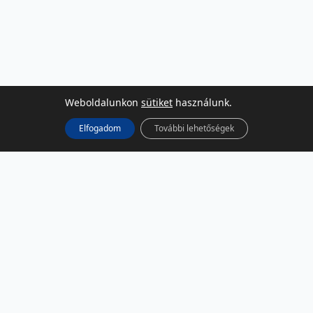
Weboldalunkon
sütiket
használunk.
Elfogadom
További lehetőségek
KÖZÖSSÉGI MÉDIA
Facebook
LinkedIn
Instagram