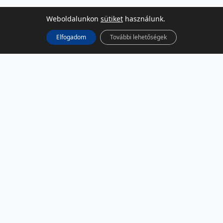
Weboldalunkon
sütiket
használunk.
Elfogadom
További lehetőségek
KÖZÖSSÉGI MÉDIA
Facebook
LinkedIn
Instagram
Podcast
RSS