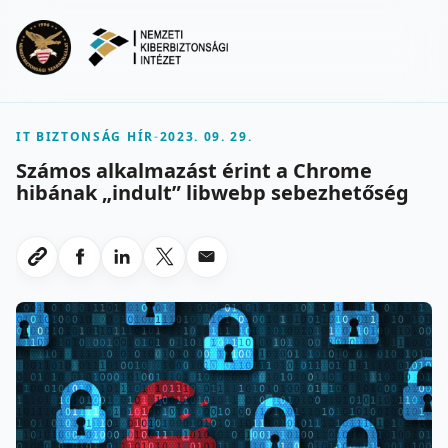
Ugrás a fő tartalomra
Menu
IT BIZTONSÁG HÍR
-
2023. 09. 29.
Számos alkalmazást érint a Chrome
hibának „indult” libwebp sebezhetőség
Megosztas Facebookon
Megosztas LinkedInen
Megosztas X-en
Megosztas emailben
Link masolasa