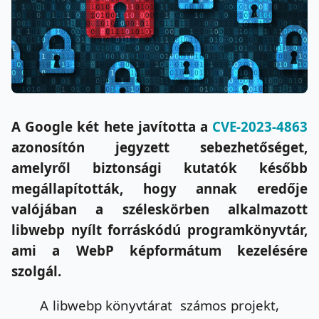
A Google két hete javította a
CVE-2023-4863
azonosítón jegyzett sebezhetőséget,
amelyről biztonsági kutatók később
megállapították, hogy annak eredője
valójában a széleskörben alkalmazott
libwebp nyílt forráskódú programkönyvtár,
ami a WebP képformátum kezelésére
szolgál.
A libwebp könyvtárat számos projekt,