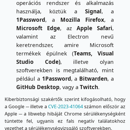
operációs rendszer és alkalmazás
használja, köztük a
Signal
, a
1Password
, a
Mozilla Firefox
, a
Microsoft Edge
, az
Apple Safari
,
valamint az Electron nevű
keretrendszer, amire Microsoft
termékek épülnek (
Teams,
Visual
Studio Code)
, illetve olyan
szoftverekben is megtalálható, mint
például a
1Password
, a
Bitwarden
, a
GitHub Desktop
, vagy a
Twitch
.
Kiberbiztonsági szakértők szerint kifogásolható, hogy
a Google ─ illetve a
CVE-2023-41064
számon először az
Apple ─ a libwebp hibáját Chrome sérülékenységként
tüntette fel, ugyanis ez fals negatív találatokhoz
vezethet a sérülékenységvizsgáló szoftverekben.