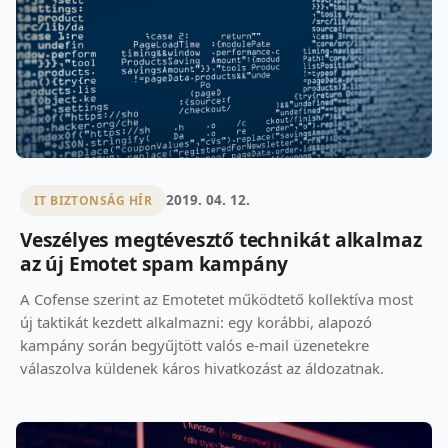
2019. 04. 12.
IT BIZTONSÁG HÍR
Veszélyes megtévesztő technikát alkalmaz
az új Emotet spam kampány
A Cofense szerint az Emotetet működtető kollektíva most
új taktikát kezdett alkalmazni: egy korábbi, alapozó
kampány során begyűjtött valós e-mail üzenetekre
válaszolva küldenek káros hivatkozást az áldozatnak.