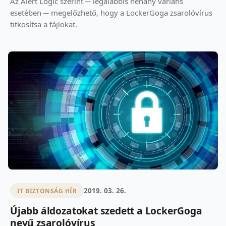
Az Alert Logic szerint ─ legalábbis néhány variáns
esetében ─ megelőzhető, hogy a LockerGoga zsarolóvírus
titkosítsa a fájlokat.
2019. 03. 26.
IT BIZTONSÁG HÍR
Újabb áldozatokat szedett a LockerGoga
nevű zsarolóvírus