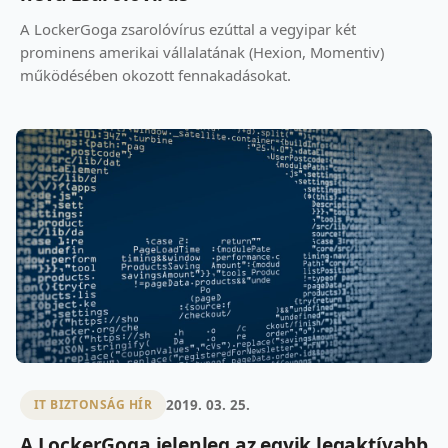
A LockerGoga zsarolóvírus ezúttal a vegyipar két
prominens amerikai vállalatának (Hexion, Momentiv)
működésében okozott fennakadásokat.
2019. 03. 25.
IT BIZTONSÁG HÍR
A LockerGoga jelenleg az egyik legaktívabb