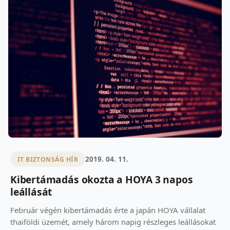
2019. 04. 11.
IT BIZTONSÁG HÍR
Kibertámadás okozta a HOYA 3 napos
leállását
Február végén kibertámadás érte a japán HOYA vállalat
thaiföldi üzemét, amely három napig részleges leállásokat