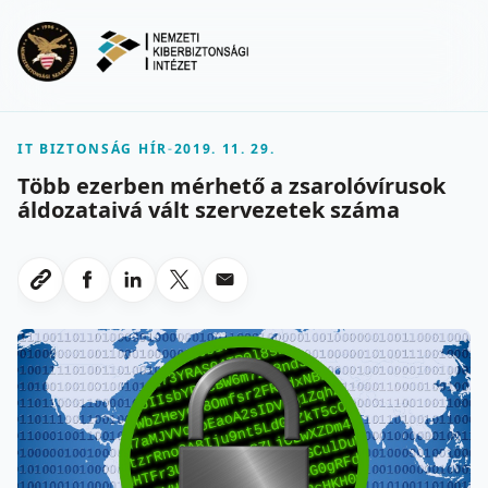
Ugrás a fő tartalomra
Menu
IT BIZTONSÁG HÍR
-
2019. 11. 29.
Több ezerben mérhető a zsarolóvírusok
áldozataivá vált szervezetek száma
Megosztas Facebookon
Megosztas LinkedInen
Megosztas X-en
Megosztas emailben
Link masolasa