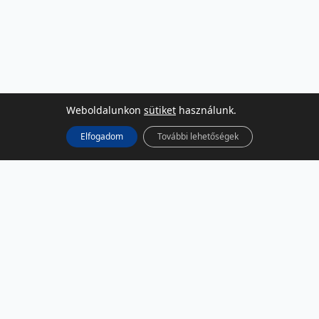
Weboldalunkon
sütiket
használunk.
Elfogadom
További lehetőségek
KÖZÖSSÉGI MÉDIA
Facebook
LinkedIn