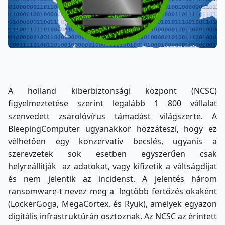
A holland kiberbiztonsági központ (NCSC)
figyelmeztetése szerint legalább 1 800 vállalat
szenvedett zsarolóvírus támadást világszerte. A
BleepingComputer ugyanakkor hozzáteszi, hogy ez
vélhetően egy konzervatív becslés, ugyanis a
szerevzetek sok esetben egyszerűen csak
helyreállítják az adatokat, vagy kifizetik a váltságdíjat
és nem jelentik az incidenst. A jelentés három
ransomware-t nevez meg a legtöbb fertőzés okaként
(LockerGoga, MegaCortex, és Ryuk), amelyek egyazon
digitális infrastruktúrán osztoznak. Az NCSC az érintett