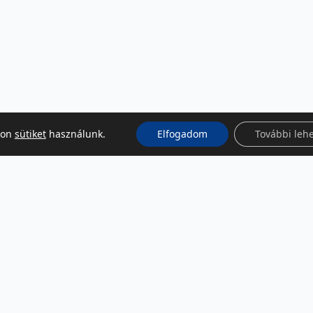
kon
sütiket
használunk.
Elfogadom
További leh
KÖZÖSSÉGI MÉDIA
Facebook
LinkedIn
Instagram