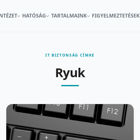
INTÉZET
HATÓSÁG
TARTALMAINK
FIGYELMEZTETÉSEK
IT BIZTONSÁG CÍMKE
Ryuk