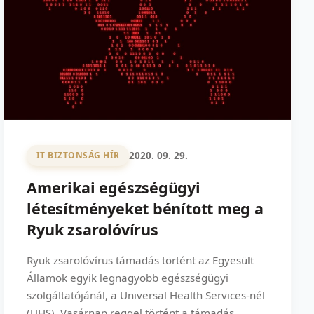
2020. 09. 29.
IT BIZTONSÁG HÍR
Amerikai egészségügyi
létesítményeket bénított meg a
Ryuk zsarolóvírus
Ryuk zsarolóvírus támadás történt az Egyesült
Államok egyik legnagyobb egészségügyi
szolgáltatójánál, a Universal Health Services-nél
(UHS). Vasárnap reggel történt a támadás,