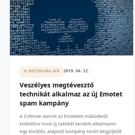
2019. 04. 12.
IT BIZTONSÁG HÍR
Veszélyes megtévesztő
technikát alkalmaz az új Emotet
spam kampány
A Cofense szerint az Emotetet működtető
kollektíva most új taktikát kezdett alkalmazni:
egy korábbi, alapozó kampány során begyűjtött