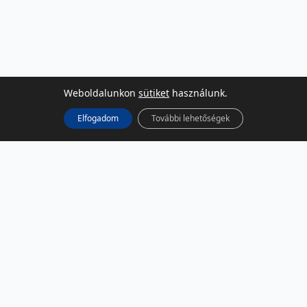
Weboldalunkon
sütiket
használunk.
Elfogadom
További lehetőségek
KÖZÖSSÉGI MÉDIA
Facebook
LinkedIn
Instagram