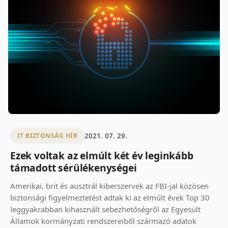
2021. 07. 29.
IT BIZTONSÁG HÍR
Ezek voltak az elmúlt két év leginkább
támadott sérülékenységei
Amerikai, brit és ausztrál kiberszervek az FBI-jal közösen
biztonsági figyelmeztetést adtak ki az elmúlt évek Top 30
leggyakrabban kihasznált sebezhetőségről az Egyesült
Államok kormányzati rendszereiből származó adatok