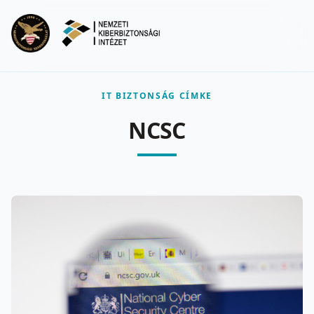
Ugrás a fő tartalomra
Menu
IT BIZTONSÁG CÍMKE
NCSC