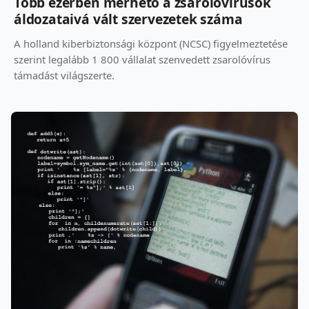
Több ezerben mérhető a zsarolóvírusok
áldozataivá vált szervezetek száma
A holland kiberbiztonsági központ (NCSC) figyelmeztetése
szerint legalább 1 800 vállalat szenvedett zsarolóvírus
támadást világszerte.