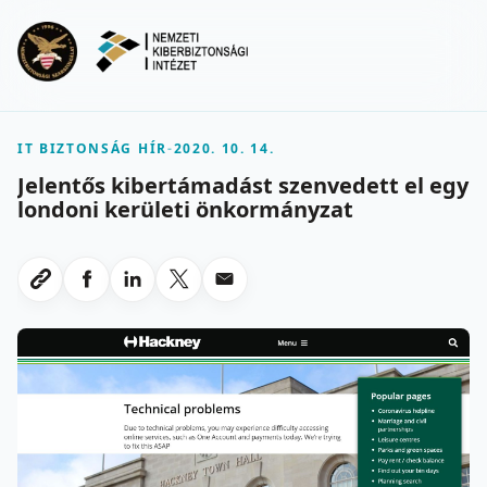
Ugrás a fő tartalomra
Menu
IT BIZTONSÁG HÍR
-
2020. 10. 14.
Jelentős kibertámadást szenvedett el egy
londoni kerületi önkormányzat
Megosztas Facebookon
Megosztas LinkedInen
Megosztas X-en
Megosztas emailben
Link masolasa