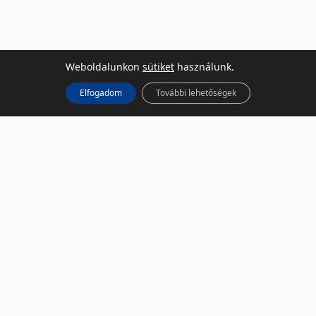
Weboldalunkon
sütiket
használunk.
Elfogadom
További lehetőségek
KÖZÖSSÉGI MÉDIA
Facebook
LinkedIn
Instagram
Podcast