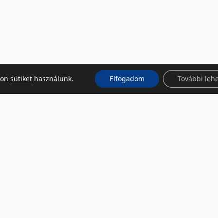
kon
sütiket
használunk.
Elfogadom
További leh
KÖZÖSSÉGI MÉDIA
Facebook
LinkedIn
Instagram