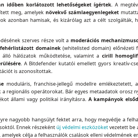
 időben korlátozott lehetőségeket ígértek
. A megtév
nített meg, amelyek
növekvő számlaegyenlegeket
mutatta
datok azonban hamisak, és kizárólag azt a célt szolgálták,
ödésének szerves része volt a
moderációs mechanizmusok
a
fehérlistázott domainek
(whitelisted domain) előnézeti f
álló hálózatok működtetése, valamint a
cirill homogli
rülésére
. A Bitdefender kutatói emellett gyors kreatív-cs
ációt is azonosítottak.
se
moduláris, franchise-jellegű modellre emlékeztetett,
a regionális operátorokat. Bár egyes metaadatok orosz nye
ékot állami vagy politikai irányításra.
A kampányok elsődl
yre nagyobb hangsúlyt fektet arra, hogy megvédje a felh
ásoktól. Ennek részeként
új védelmi eszközöket
vezetett be 
amelyek célja a felhasználók csalások elleni védelmének er