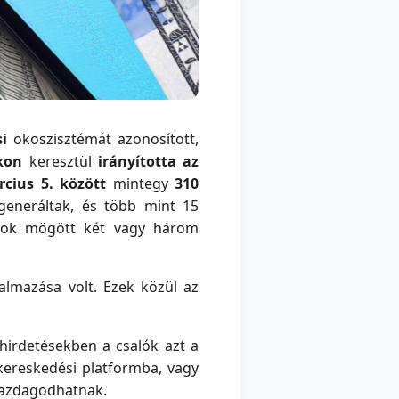
si
ökoszisztémát azonosított,
kon
keresztül
irányította az
rcius 5. között
mintegy
310
eneráltak, és több mint 15
nyok mögött két vagy három
almazása volt. Ezek közül az
 hirdetésekben a csalók azt a
kereskedési platformba, vagy
gazdagodhatnak.