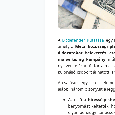
A
Bitdefender kutatása
egy
amely a
Meta közösségi pl
áldozatokat befektetési cs
malvertising kampány
műkö
nyelven elérhető tartalma
különálló csoport állhatott,
A csalások egyik kulcselem
alábbi három bizonyult a leg
Az első a
hírességekhe
benyomást keltették, h
olyan pénzügyi tanácso