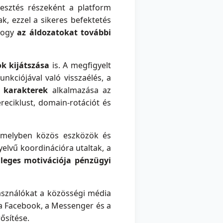
esztés részeként a platform
k, ezzel a sikeres befektetés
 hogy
az áldozatokat további
 kijátszása
is. A megfigyelt
unkciójával való visszaélés, a
f karakterek
alkalmazása az
ereciklust, domain-rotációt és
 amelyben közös eszközök és
lvű koordinációra utaltak, a
eges motivációja pénzügyi
asználókat a közösségi média
a Facebook, a Messenger és a
ősítése.