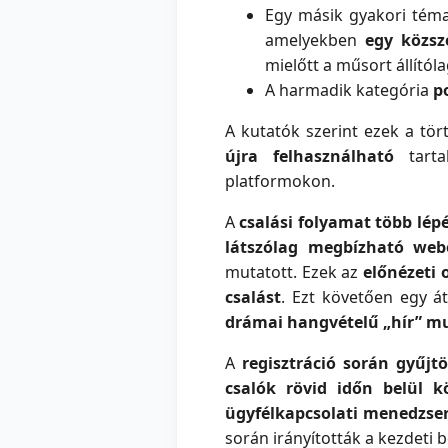
Egy másik gyakori tém
amelyekben
egy közsz
mielőtt a műsort állítól
A harmadik kategória
p
A kutatók szerint ezek a tö
újra felhasználható
tart
platformokon.
A
csalási folyamat több lépé
látszólag megbízható web
mutatott. Ezek az
előnézeti 
csalást
. Ezt követően egy át
drámai hangvételű „hír” mu
A
regisztráció során gyűjt
csalók rövid időn belül k
ügyfélkapcsolati menedzse
során irányították a kezdeti 