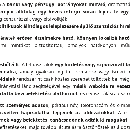
a a
banki vagy pénzügyi botrányokat imitáló
, dramatizá
ereplő állítólag egy heves interjú során leplez le egy
ag cenzúrázzák vagy eltávolítják.
olitikusok állítólagos leleplezésére épülő szenzációs híre
rténetek
erősen érzelmekre ható, könnyen lokalizálhat
almi mintákat biztosítottak, amelyek hatékonyan m
sből állt
. A felhasználók
egy hirdetés vagy szponzorált b
oldalra
, amely gyakran legitim domainre vagy ismert 
oldalak
rendszerint csak köztes szerepet töltöttek be, mé
irányítási lánc segítségével egy
másik weboldalra vezet
tatta be a befektetési platformot
, és regisztrálásra öszt
ött személyes adatok
, például név, telefonszám és e-mai
özvetlen kapcsolatba lépjenek az áldozatokkal
. A cs
rnek vagy befektetési tanácsadónak adták ki magukat
,
befizetéseket, majd további átutalásra ösztönözték az áldo