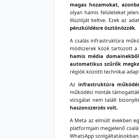
magas hozamokat, azonban
olyan hamis felületeket jele
illúzióját keltve. Ezek az a
pénzküldésre ösztönözzék
.
A csalás infrastruktúra műk
módszerek közé tartozott 
hamis média domainekből
automatikus szűrők megke
régiók közötti technikai adapt
Az
infrastruktúra működé
működési minták támogatták 
vizsgálat nem talált bizonyít
haszonszerzés volt.
A Meta az elmúlt években eg
platformjain megjelenő csal
WhatsApp szolgáltatásokban, 