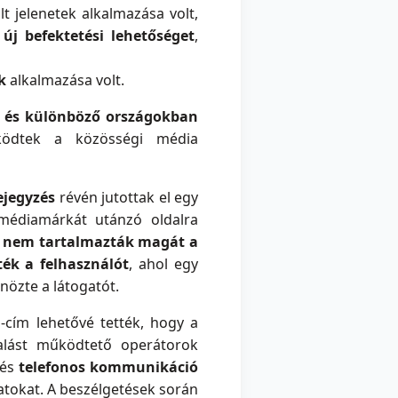
lt jelenetek alkalmazása volt,
 új befektetési lehetőséget
,
k
alkalmazása volt.
ó és különböző országokban
űködtek a közösségi média
ejegyzés
révén jutottak el egy
médiamárkát utánzó oldalra
g
nem tartalmazták magát a
ték
a felhasználót
, ahol egy
önözte a látogatót.
l-cím lehetővé tették, hogy a
alást működtető operátorok
 és
telefonos kommunikáció
zatokat. A beszélgetések során