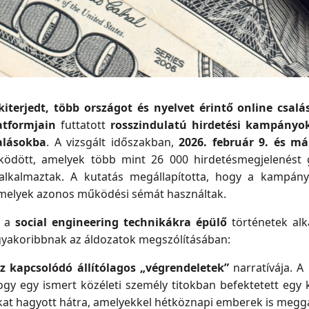
kiterjedt, több országot és nyelvet érintő online csalá
atformjain
futtatott
rosszindulatú hirdetési kampányo
alásokba
. A vizsgált időszakban,
2026. február 9. és má
dött, amelyek több mint 26 000 hirdetésmegjelenést g
t alkalmaztak. A kutatás megállapította, hogy a kampá
 amelyek azonos működési sémát használtak.
e a
social engineering technikákra épülő
történetek alk
gyakoribbnak az áldozatok megszólításában:
z kapcsolódó állítólagos „végrendeletek”
narratívája. A
ogy egy ismert közéleti személy titokban befektetett egy 
kat hagyott hátra, amelyekkel hétköznapi emberek is meg