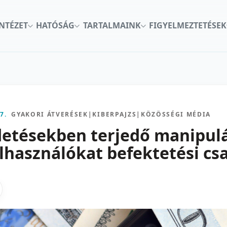
INTÉZET
HATÓSÁG
TARTALMAINK
FIGYELMEZTETÉSEK
7.
GYAKORI ÁTVERÉSEK
|
KIBERPAJZS
|
KÖZÖSSÉGI MÉDIA
etésekben terjedő manipulá
elhasználókat befektetési cs
kon
nkedInen
as X-en
gosztas emailben