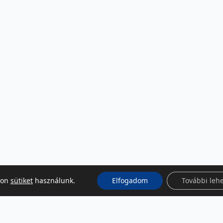
kon
sütiket
használunk.
Elfogadom
További leh