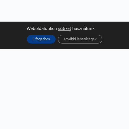
Weboldalunkon
sütiket
használunk.
Elfogadom
További lehetőségek
KÖZÖSSÉGI MÉDIA
Facebook
LinkedIn
Instagram
Podcast