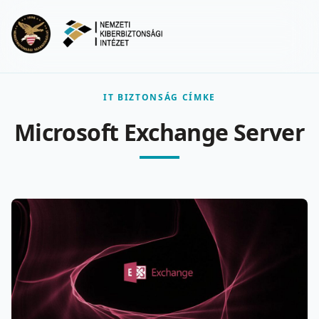
Ugrás a fő tartalomra
Menu
IT BIZTONSÁG CÍMKE
Microsoft Exchange Server