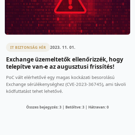
2023. 11. 01.
IT BIZTONSÁG HÍR
Exchange üzemeltetők ellenőrizzék, hogy
telepítve van-e az augusztusi frissítés!
PoC vált elérhetővé egy magas kockázati besorolású
Exchange sérülékenységhez (CVE-2023-36745), ami távoli
kódfuttatást tehet lehetővé.
Összes bejegyzés: 3 | Betöltve: 3 | Hátravan: 0