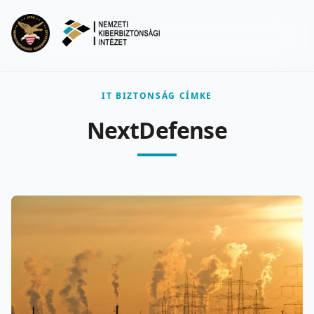
Ugrás a fő tartalomra
Menu
IT BIZTONSÁG CÍMKE
NextDefense