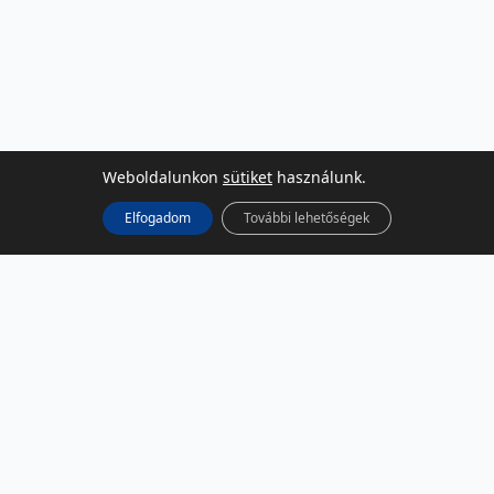
Weboldalunkon
sütiket
használunk.
Elfogadom
További lehetőségek
KÖZÖSSÉGI MÉDIA
Facebook
LinkedIn