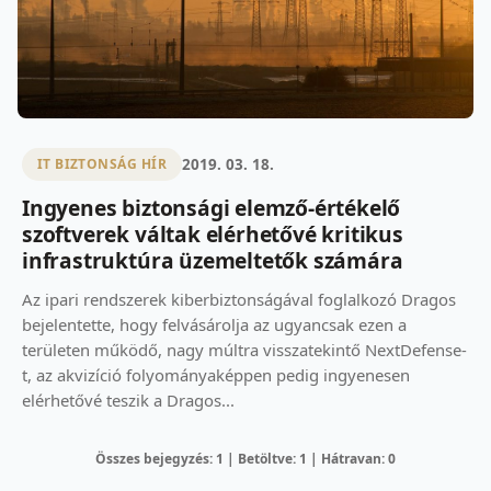
2019. 03. 18.
IT BIZTONSÁG HÍR
Ingyenes biztonsági elemző-értékelő
szoftverek váltak elérhetővé kritikus
infrastruktúra üzemeltetők számára
Az ipari rendszerek kiberbiztonságával foglalkozó Dragos
bejelentette, hogy felvásárolja az ugyancsak ezen a
területen működő, nagy múltra visszatekintő NextDefense-
t, az akvizíció folyományaképpen pedig ingyenesen
elérhetővé teszik a Dragos...
Összes bejegyzés: 1 | Betöltve: 1 | Hátravan: 0