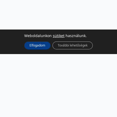
Weboldalunkon
sütiket
használunk.
Elfogadom
További lehetőségek
KÖZÖSSÉGI MÉDIA
Facebook
LinkedIn
Instagram