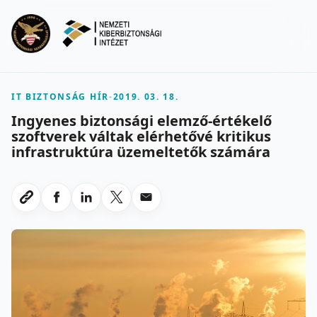
Ugrás a fő tartalomra
Menu
IT BIZTONSÁG HÍR
-
2019. 03. 18.
Ingyenes biztonsági elemző-értékelő
szoftverek váltak elérhetővé kritikus
infrastruktúra üzemeltetők számára
Megosztas Facebookon
Megosztas LinkedInen
Megosztas X-en
Megosztas emailben
Link masolasa