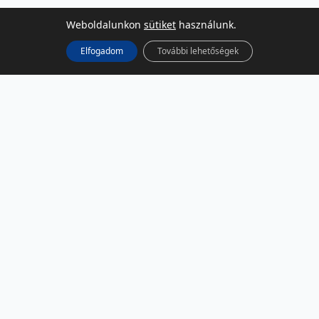
Weboldalunkon
sütiket
használunk.
Elfogadom
További lehetőségek
KÖZÖSSÉGI MÉDIA
Facebook
LinkedIn
Instagram
Podcast
RSS