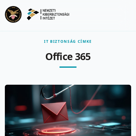
Ugrás a fő tartalomra
Menu
IT BIZTONSÁG CÍMKE
Office 365