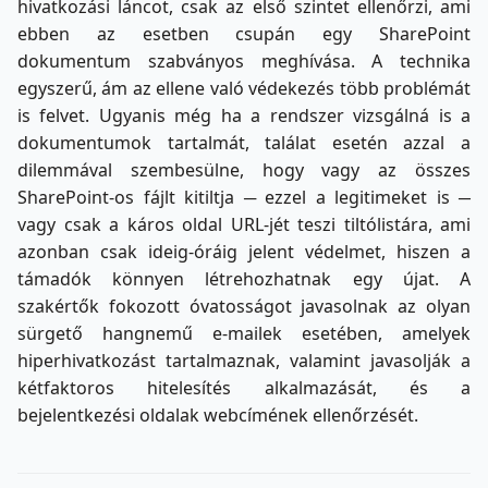
hivatkozási láncot, csak az első szintet ellenőrzi, ami
ebben az esetben csupán egy SharePoint
dokumentum szabványos meghívása. A technika
egyszerű, ám az ellene való védekezés több problémát
is felvet. Ugyanis még ha a rendszer vizsgálná is a
dokumentumok tartalmát, találat esetén azzal a
dilemmával szembesülne, hogy vagy az összes
SharePoint-os fájlt kitiltja ─ ezzel a legitimeket is ─
vagy csak a káros oldal URL-jét teszi tiltólistára, ami
azonban csak ideig-óráig jelent védelmet, hiszen a
támadók könnyen létrehozhatnak egy újat. A
szakértők fokozott óvatosságot javasolnak az olyan
sürgető hangnemű e-mailek esetében, amelyek
hiperhivatkozást tartalmaznak, valamint javasolják a
kétfaktoros hitelesítés alkalmazását, és a
bejelentkezési oldalak webcímének ellenőrzését.