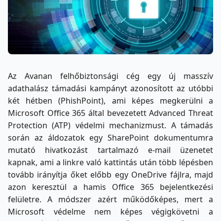
Az Avanan felhőbiztonsági cég egy új masszív
adathalász támadási kampányt azonosított az utóbbi
két hétben (PhishPoint), ami képes megkerülni a
Microsoft Office 365 által bevezetett Advanced Threat
Protection (ATP) védelmi mechanizmust. A támadás
során az áldozatok egy SharePoint dokumentumra
mutató hivatkozást tartalmazó e-mail üzenetet
kapnak, ami a linkre való kattintás után több lépésben
tovább irányítja őket előbb egy OneDrive fájlra, majd
azon keresztül a hamis Office 365 bejelentkezési
felületre. A módszer azért működőképes, mert a
Microsoft védelme nem képes végigkövetni a