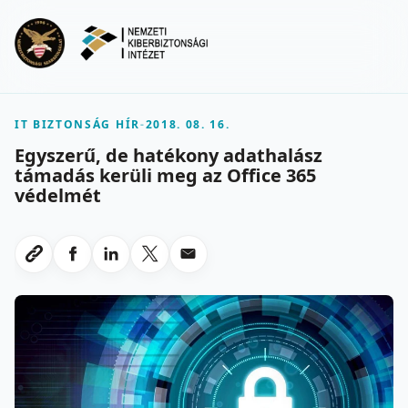
Ugrás a fő tartalomra
Menu
IT BIZTONSÁG HÍR
-
2018. 08. 16.
Egyszerű, de hatékony adathalász
támadás kerüli meg az Office 365
védelmét
Megosztas Facebookon
Megosztas LinkedInen
Megosztas X-en
Megosztas emailben
Link masolasa