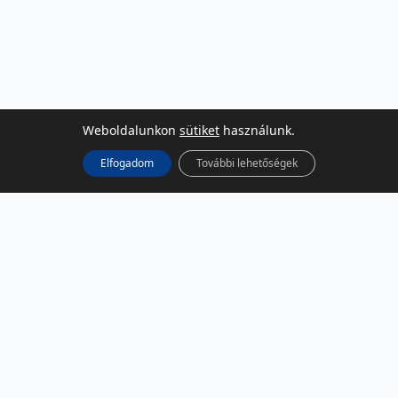
Weboldalunkon
sütiket
használunk.
Elfogadom
További lehetőségek
KÖZÖSSÉGI MÉDIA
Facebook
LinkedIn
Instagram