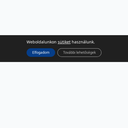
Weboldalunkon
sütiket
használunk.
Elfogadom
További lehetőségek
KÖZÖSSÉGI MÉDIA
Facebook
LinkedIn
Instagram