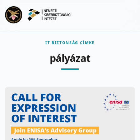
Ugrás a fő tartalomra
Menu
IT BIZTONSÁG CÍMKE
pályázat