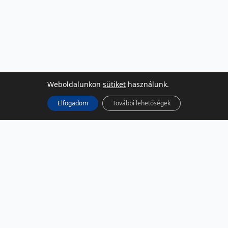
Weboldalunkon
sütiket
használunk.
Elfogadom
További lehetőségek
KÖZÖSSÉGI MÉDIA
Facebook
LinkedIn