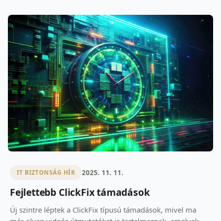
2025. 11. 11.
IT BIZTONSÁG HÍR
Fejlettebb ClickFix támadások
Új szintre léptek a ClickFix típusú támadások, mivel ma
már olyan videós útmutatókat is tartalmaznak, amelyek