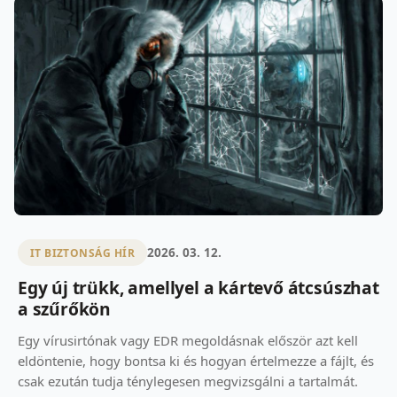
2026. 03. 12.
IT BIZTONSÁG HÍR
Egy új trükk, amellyel a kártevő átcsúszhat
a szűrőkön
Egy vírusirtónak vagy EDR megoldásnak először azt kell
eldöntenie, hogy bontsa ki és hogyan értelmezze a fájlt, és
csak ezután tudja ténylegesen megvizsgálni a tartalmát.