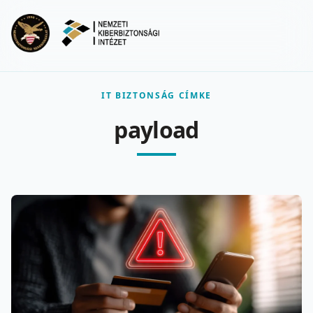
Ugrás a fő tartalomra
Menu
IT BIZTONSÁG CÍMKE
payload