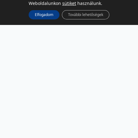
Weboldalunkon
sütiket
használunk.
Elfogadom
További lehetőségek
KÖZÖSSÉGI MÉDIA
Facebook
LinkedIn
Instagram
Podcast
RSS