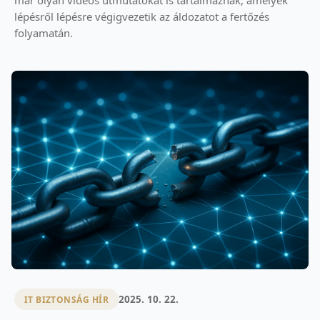
lépésről lépésre végigvezetik az áldozatot a fertőzés
folyamatán.
2025. 10. 22.
IT BIZTONSÁG HÍR