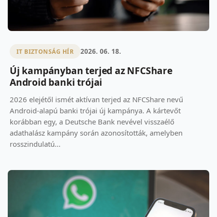
2026. 06. 18.
IT BIZTONSÁG HÍR
Új kampányban terjed az NFCShare
Android banki trójai
2026 elejétől ismét aktívan terjed az NFCShare nevű
Android-alapú banki trójai új kampánya. A kártevőt
korábban egy, a Deutsche Bank nevével visszaélő
adathalász kampány során azonosították, amelyben
rosszindulatú...