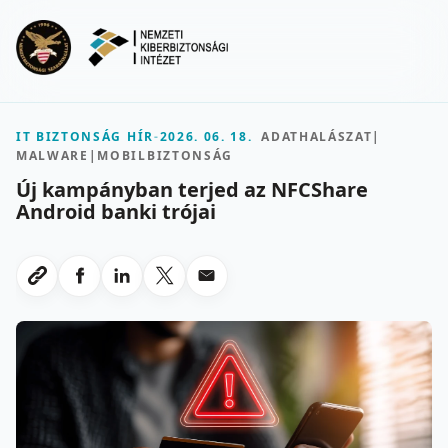
Ugrás a fő tartalomra
Menu
IT BIZTONSÁG HÍR
-
2026. 06. 18.
ADATHALÁSZAT
|
MALWARE
|
MOBILBIZTONSÁG
Új kampányban terjed az NFCShare
Android banki trójai
Megosztas Facebookon
Megosztas LinkedInen
Megosztas X-en
Megosztas emailben
Link masolasa