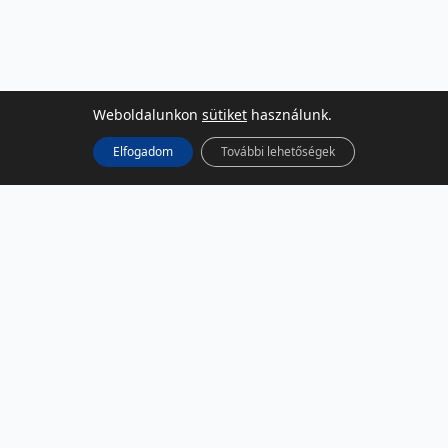
Weboldalunkon
sütiket
használunk.
Elfogadom
További lehetőségek
KÖZÖSSÉGI MÉDIA
Facebook
LinkedIn
Instagram