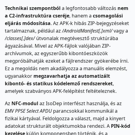
Technikai szempontból
a legfontosabb változás
nem
a C2-infrastruktúra
cseréje
, hanem a
csomagolási
eljárás módosítása
. Az APK-k hibás ZIP-bejegyzéseket
tartalmaznak, például az
/AndroidManifest[.]xml/
vagy a
/classes[.]dex/
útvonalak megtévesztő struktúrába
ágyazásával. Mivel az APK-fájlok valójában ZIP-
archívumok, az egyszerűbb kibontóeszközök
megpróbálhatják ezeket a fájlrendszer gyökerébe írni.
Ez a megoldás nem akadályozza a manuális elemzést,
ugyanakkor
megzavarhatja az automatizált
kibontó- és statikus kódelemző rendszereket
,
amelyek szabványos APK-felépítést feltételeznek.
Az
NFC-modul
az IsoDep interfészt használja, és az
EMV PPSE Select APDU
parancsokkal kommunikál a
fizikai kártyával. Feldolgozza a választ, majd a kinyert
adatokat strukturált objektumokba rendezi. A
PIN-kód
kezelése
külön komponensben történik, és a