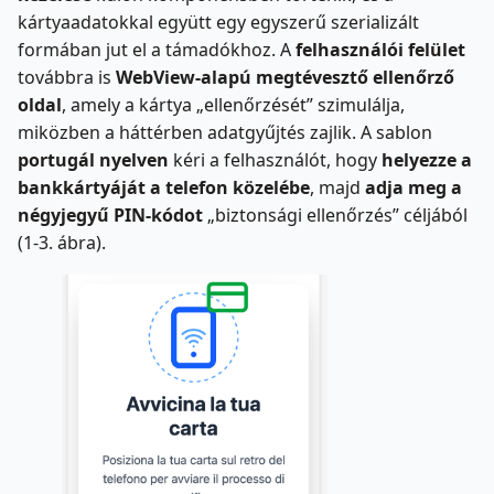
kártyaadatokkal együtt egy egyszerű szerializált
formában jut el a támadókhoz. A
felhasználói felület
továbbra is
WebView-alapú megtévesztő ellenőrző
oldal
, amely a kártya „ellenőrzését” szimulálja,
miközben a háttérben adatgyűjtés zajlik. A sablon
portugál nyelven
kéri a felhasználót, hogy
helyezze a
bankkártyáját a telefon közelébe
, majd
adja meg a
négyjegyű PIN-kódot
„biztonsági ellenőrzés” céljából
(1-3. ábra).