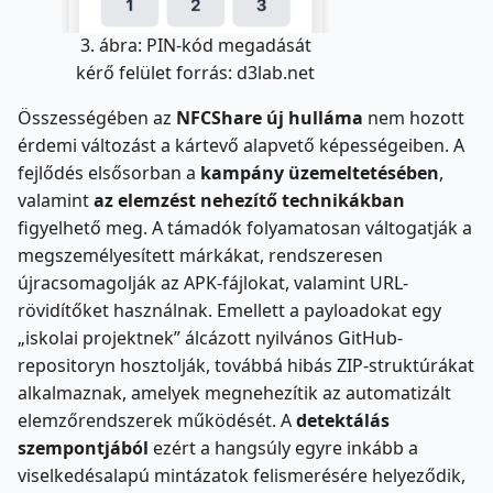
3. ábra: PIN-kód megadását
kérő felület forrás: d3lab.net
Összességében az
NFCShare új hulláma
nem hozott
érdemi változást a kártevő alapvető képességeiben. A
fejlődés elsősorban a
kampány üzemeltetésében
,
valamint
az elemzést nehezítő technikákban
figyelhető meg. A támadók folyamatosan váltogatják a
megszemélyesített márkákat, rendszeresen
újracsomagolják az APK-fájlokat, valamint URL-
rövidítőket használnak. Emellett a payloadokat egy
„iskolai projektnek” álcázott nyilvános GitHub-
repositoryn hosztolják, továbbá hibás ZIP-struktúrákat
alkalmaznak, amelyek megnehezítik az automatizált
elemzőrendszerek működését. A
detektálás
szempontjából
ezért a hangsúly egyre inkább a
viselkedésalapú mintázatok felismerésére helyeződik,