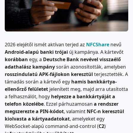
2026 elejétől ismét aktívan terjed az
NFCShare
nevű
Android-alapú banki trójai
új kampánya. A kártevőt
korábban
egy, a
Deutsche Bank
nevével visszaélő
adathalász kampány
során azonosították, amelyben
rosszindulatú APK-fájlokon keresztül
terjesztették. A
támadás során a kártevő egy
hamis bankkártya-
ellenőrző felületet
jelenített meg, majd arra utasította
a felhasználót, hogy
helyezze a bankkártyáját a
telefon közelébe
. Ezzel párhuzamosan
a rendszer
megszerezte a PIN-kódot
, valamint
NFC-n keresztül
kiolvasta a kártyaadatokat
, amelyeket egy
WebSocket-alapú command-and-control (
C2
)