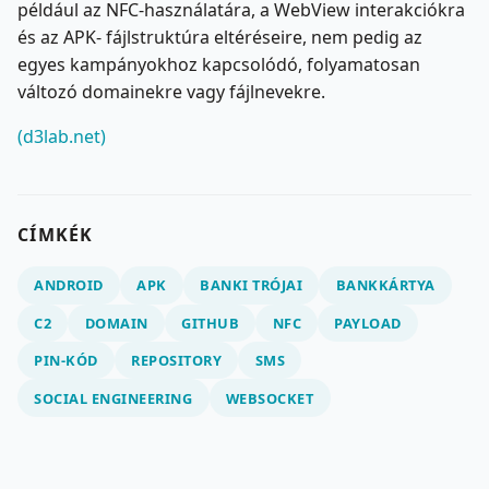
például az NFC-használatára, a WebView interakciókra
és az APK- fájlstruktúra eltéréseire, nem pedig az
egyes kampányokhoz kapcsolódó, folyamatosan
változó domainekre vagy fájlnevekre.
(d3lab.net)
CÍMKÉK
ANDROID
APK
BANKI TRÓJAI
BANKKÁRTYA
C2
DOMAIN
GITHUB
NFC
PAYLOAD
PIN-KÓD
REPOSITORY
SMS
SOCIAL ENGINEERING
WEBSOCKET