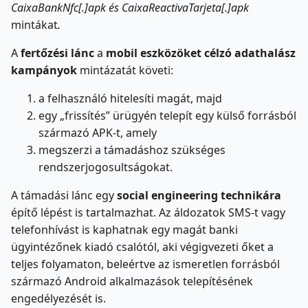
CaixaBankNfc[.]apk és CaixaReactivaTarjeta[.]apk
mintákat
.
A
fertőzési lánc
a
mobil eszközöket célzó adathalász
kampányok
mintázatát követi:
a felhasználó hitelesíti magát, majd
egy „frissítés” ürügyén telepít egy külső forrásból
származó APK-t, amely
megszerzi a támadáshoz szükséges
rendszerjogosultságokat.
A támadási lánc egy
social engineering technikára
építő lépést is tartalmazhat. Az áldozatok SMS-t vagy
telefonhívást is kaphatnak egy magát banki
ügyintézőnek kiadó csalótól, aki végigvezeti őket a
teljes folyamaton, beleértve az ismeretlen forrásból
származó Android alkalmazások telepítésének
engedélyezését is.