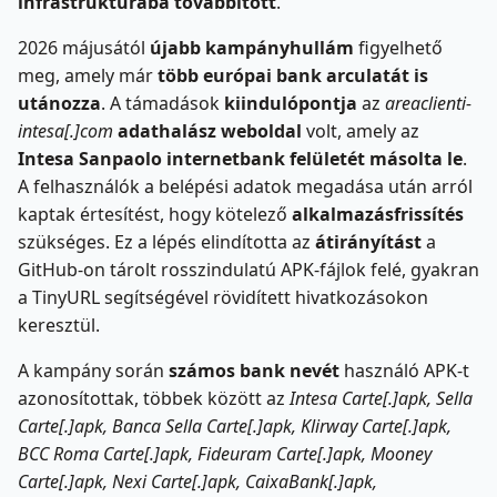
infrastruktúrába továbbított
.
2026 májusától
újabb kampányhullám
figyelhető
meg, amely már
több európai bank arculatát is
utánozza
. A támadások
kiindulópontja
az
areaclienti-
intesa[.]com
adathalász weboldal
volt, amely az
Intesa Sanpaolo
internetbank felületét másolta le
.
A felhasználók a belépési adatok megadása után arról
kaptak értesítést, hogy kötelező
alkalmazásfrissítés
szükséges. Ez a lépés elindította az
átirányítást
a
GitHub-on tárolt rosszindulatú APK-fájlok felé, gyakran
a TinyURL segítségével rövidített hivatkozásokon
keresztül.
A kampány során
számos bank nevét
használó APK-t
azonosítottak, többek között az
Intesa Carte[.]apk, Sella
Carte[.]apk, Banca Sella Carte[.]apk, Klirway Carte[.]apk,
BCC Roma Carte[.]apk, Fideuram Carte[.]apk, Mooney
Carte[.]apk, Nexi Carte[.]apk, CaixaBank[.]apk,