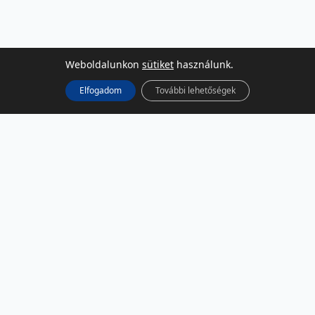
Weboldalunkon
sütiket
használunk.
Elfogadom
További lehetőségek
KÖZÖSSÉGI MÉDIA
Facebook
LinkedIn
Instagram
Podcast