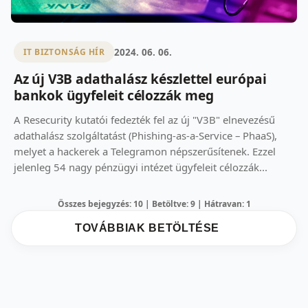
2024. 06. 06.
IT BIZTONSÁG HÍR
Az új V3B adathalász készlettel európai
bankok ügyfeleit célozzák meg
A Resecurity kutatói fedezték fel az új "V3B" elnevezésű
adathalász szolgáltatást (Phishing-as-a-Service – PhaaS),
melyet a hackerek a Telegramon népszerűsítenek. Ezzel
jelenleg 54 nagy pénzügyi intézet ügyfeleit célozzák...
Összes bejegyzés: 10 | Betöltve: 9 | Hátravan: 1
TOVÁBBIAK BETÖLTÉSE