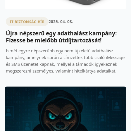
2025. 04. 08.
IT BIZTONSÁG HÍR
Újra népszerű egy adathalász kampány:
Fizesse be mielőbb útdíjtartozását!
Ismét egyre népszerűbb egy nem újkeletű adathalász
kampány, amelynek során a címzettek több csaló iMessage
és SMS üzenetet kapnak, mellyel a támadók igyekeznek
megszerezni személyes, valamint hitelkártya adataikat.