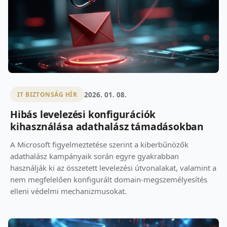
2026. 01. 08.
IT BIZTONSÁG HÍR
Hibás levelezési konfigurációk
kihasználása adathalász támadásokban
A Microsoft figyelmeztetése szerint a kiberbűnözők
adathalász kampányaik során egyre gyakrabban
használják ki az összetett levelezési útvonalakat, valamint a
nem megfelelően konfigurált domain‑megszemélyesítés
elleni védelmi mechanizmusokat.